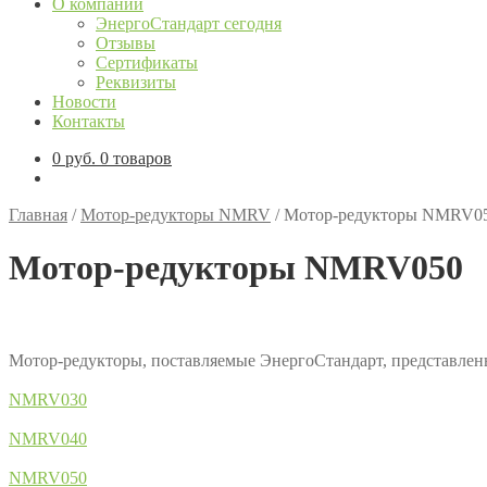
О компании
ЭнергоСтандарт сегодня
Отзывы
Сертификаты
Реквизиты
Новости
Контакты
0
руб.
0 товаров
Главная
/
Мотор-редукторы NMRV
/
Мотор-редукторы NMRV0
Мотор-редукторы NMRV050
Мотор-редукторы, поставляемые ЭнергоСтандарт, представ
NMRV030
NMRV040
NMRV050