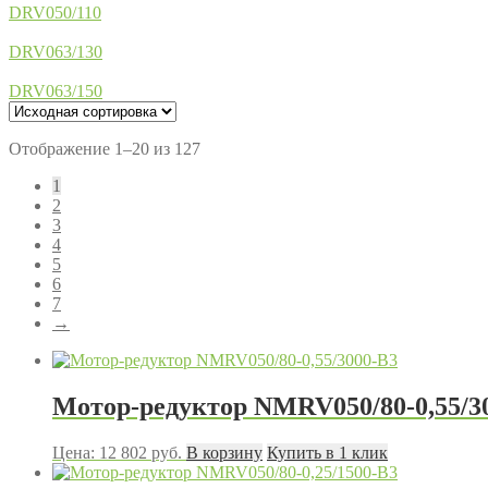
DRV050/110
DRV063/130
DRV063/150
Отображение 1–20 из 127
1
2
3
4
5
6
7
→
Мотор-редуктор NMRV050/80-0,55/3
Цена:
12 802
руб.
В корзину
Купить в 1 клик