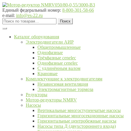
Перейти
Перейти
к
к
Единый федеральный номер:
8-800-301-58-66
навигации
содержимому
e-mail:
info@es-22.ru
Искать:
Поиск
Каталог оборудования
Электродвигатели АИР
Общепромышленные
Однофазные
Трёхфазные cenelec
Однофазные cenelec
С удлинённым валом
Крановые
Комплектующие к электродвигателям
Независимая вентиляция
Электромагнитные тормоза
Редукторы
Мотор-редукторы NMRV
Насосы
Вертикальные многоступенчатые насосы
Горизонтальные многосекционные насосы
Горизонтальные центробежные насосы
Насосы типа Д (двухстороннего входа)