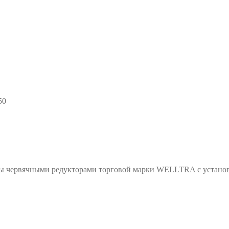
50
лены червячными редукторами торговой марки WELLTRA с ус