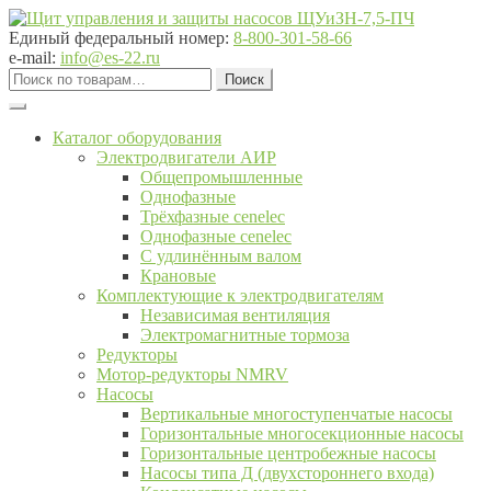
Перейти
Перейти
к
к
Единый федеральный номер:
8-800-301-58-66
навигации
содержимому
e-mail:
info@es-22.ru
Искать:
Поиск
Каталог оборудования
Электродвигатели АИР
Общепромышленные
Однофазные
Трёхфазные cenelec
Однофазные cenelec
С удлинённым валом
Крановые
Комплектующие к электродвигателям
Независимая вентиляция
Электромагнитные тормоза
Редукторы
Мотор-редукторы NMRV
Насосы
Вертикальные многоступенчатые насосы
Горизонтальные многосекционные насосы
Горизонтальные центробежные насосы
Насосы типа Д (двухстороннего входа)