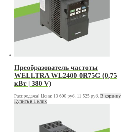
Преобразователь частоты
WELLTRA WL2400-0R75G (0,75
кВт | 380 V)
Первоначальная
Текущая
Распродажа!
Цена:
13 600
руб.
11 525
руб.
В корзину
цена
цена:
Купить в 1 клик
составляла
11
13
525 руб..
600 руб..