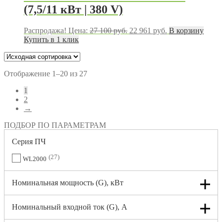
(7,5/11 кВт | 380 V)
Первоначальная
Текущая
Распродажа!
Цена:
27 100
руб.
22 961
руб.
В корзину
цена
цена:
Купить в 1 клик
составляла
22
27
961 руб..
100 руб..
Отображение 1–20 из 27
1
2
→
ПОДБОР ПО ПАРАМЕТРАМ
Серия ПЧ
27
WL2000
Номинальная мощность (G), кВт
Номинальный входной ток (G), A