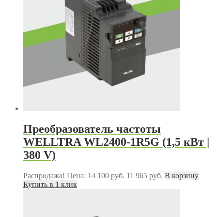
Преобразователь частоты
WELLTRA WL2400-1R5G (1,5 кВт |
380 V)
Первоначальная
Текущая
Распродажа!
Цена:
14 100
руб.
11 965
руб.
В корзину
цена
цена:
Купить в 1 клик
составляла
11
14
965 руб..
100 руб..