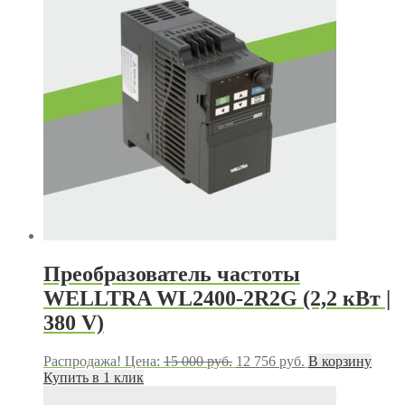
Преобразователь частоты
WELLTRA WL2400-2R2G (2,2 кВт |
380 V)
Первоначальная
Текущая
Распродажа!
Цена:
15 000
руб.
12 756
руб.
В корзину
цена
цена:
Купить в 1 клик
составляла
12