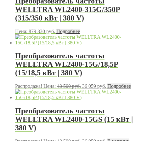
Преобразователь частоты
WELLTRA WL2400-315G/350P
(315/350 кВт | 380 V)
Цена:
879 330
руб.
Подробнее
Преобразователь частоты
WELLTRA WL2400-15G/18,5P
(15/18,5 кВт | 380 V)
Первоначальная
Текущая
Распродажа!
Цена:
43 500
руб.
36 059
руб.
Подробнее
цена
цена:
составляла
36
43
059 руб..
500 руб..
Преобразователь частоты
WELLTRA WL2400-15GS (15 кВт |
380 V)
Первоначальная
Текущая