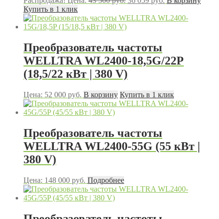
Распродажа!
Цена:
43 500
руб.
36 059
руб.
В корзину
цена
цена:
Купить в 1 клик
составляла
36
43
059 руб..
500 руб..
Преобразователь частоты
WELLTRA WL2400-18,5G/22P
(18,5/22 кВт | 380 V)
Цена:
52 000
руб.
В корзину
Купить в 1 клик
Преобразователь частоты
WELLTRA WL2400-55G (55 кВт |
380 V)
Цена:
148 000
руб.
Подробнее
Преобразователь частоты