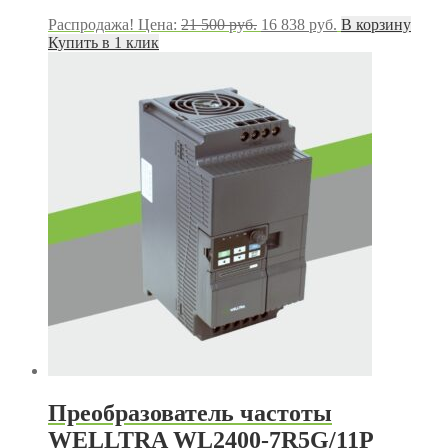
Первоначальная
Текущая
Распродажа!
Цена:
21 500
руб.
16 838
руб.
В корзину
цена
цена:
Купить в 1 клик
составляла
16
21
838 руб..
500 руб..
Преобразователь частоты
WELLTRA WL2400-7R5G/11P