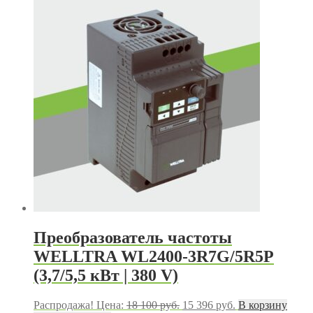
15
756 руб..
000 руб..
Преобразователь частоты
WELLTRA WL2400-3R7G/5R5P
(3,7/5,5 кВт | 380 V)
Первоначальная
Текущая
Распродажа!
Цена:
18 100
руб.
15 396
руб.
В корзину