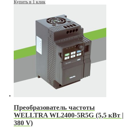
цена
цена:
Купить в 1 клик
составляла
15
18
396 руб..
100 руб..
Преобразователь частоты
WELLTRA WL2400-5R5G (5,5 кВт |
380 V)