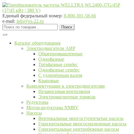
Перейти
Перейти
к
к
навигации
содержимому
Единый федеральный номер:
8-800-301-58-66
e-mail:
info@es-22.ru
Искать:
Поиск
Каталог оборудования
Электродвигатели АИР
Общепромышленные
Однофазные
Трёхфазные cenelec
Однофазные cenelec
С удлинённым валом
Крановые
Комплектующие к электродвигателям
Независимая вентиляция
Электромагнитные тормоза
Редукторы
Мотор-редукторы NMRV
Насосы
Вертикальные многоступенчатые насосы
Горизонтальные многосекционные насосы
Горизонтальные центробежные насосы