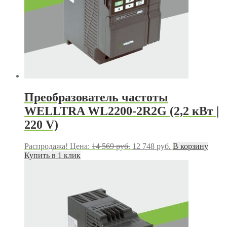
Преобразователь частоты
WELLTRA WL2200-2R2G (2,2 кВт |
220 V)
Первоначальная
Текущая
Распродажа!
Цена:
14 569
руб.
12 748
руб.
В корзину
цена
цена:
Купить в 1 клик
составляла
12
14
748 руб..
569 руб..