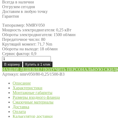
Всегда в наличии
Отгрузим сегодня
Доставим в любую точку
Гарантия
Типоразмер: NMRV050
Мощность электродвигателя: 0,25 кВт
Обороты электродвигателя: 1500 об/мин
Передаточное число: 80
Крутящий момент: 71,7 Nm
Обороты на выходе: 18 об/мин
Сервис фактор: 0,9
Количество
товара
В корзину
Купить в 1 клик
Мотор-
НАШЛИ ДЕШЕВЛЕ? ПОЛУЧИТЬ ПЕРСОНАЛЬНУЮ СКИД
редуктор
Артикул:
nmrv050/80-0,25/1500-B3
NMRV050/80-
0,25/1500-
Описание
B3
Характеристики
Монтажные габариты
Размеры входного фланца
Смазочные материалы
Доставка
Оплата
Калькулятор доставки