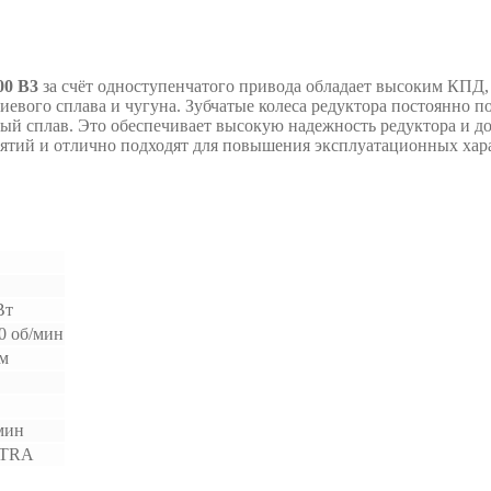
00 B3
за счёт одноступенчатого привода обладает высоким КПД,
иевого сплава и чугуна. Зубчатые колеса редуктора постоянно 
овый сплав. Это обеспечивает высокую надежность редуктора и
ятий и отлично подходят для повышения эксплуатационных хара
Вт
0 об/мин
Нм
мин
TRA