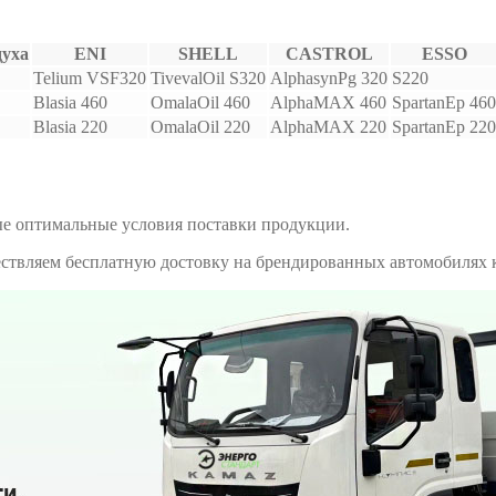
духа
ENI
SHELL
CASTROL
ESSO
Telium VSF320
TivevalOil S320
AlphasynPg 320
S220
Blasia 460
OmalaOil 460
AlphaMAX 460
SpartanEp 460
Blasia 220
OmalaOil 220
AlphaMAX 220
SpartanEp 220
е оптимальные условия поставки продукции.
ществляем бесплатную достовку на брендированных автомобилях 