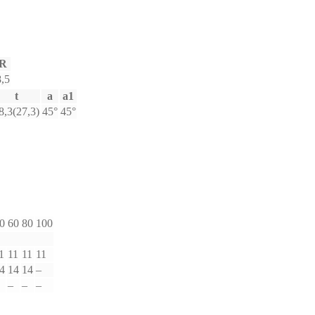
R
8,5
t
a
a1
8,3(27,3)
45°
45°
0
60
80
100
1
11
11
11
4
14
14
–
–
–
–