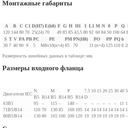
Монтажные габариты
A
B
C
C1
D(H7)
E(h8)
F
G
H
H1
I
L1
M
N
0
P
Q
120
144
80
70
25(24)
70
49
85
85
43,5
80
92
60
84
50
100
64
S
T
V
PA
PB
PC
PE
PM
PN(H8)
PO
PP
PQ
b
30
7
40
90
9
5
M8x10(n=4)
85
70
11 (n=4)
125
110
8
2
Размерность линейных данных в таблице: мм.
Размеры входного фланца
N
M
P
7.5
10
15
20
25
30
40
5
Двигатели IEC
B5
B14
B5
B14
B5
B14
D
63B5
95
–
115
–
140
–
–
–
–
–
–
–
11
1
71B5/B14
110
70
130
85
160
105
14
14
14
14
14
14
14
1
80B5/B14
130
80
165
100
200
120
19
19
19
19
19
19
19
–