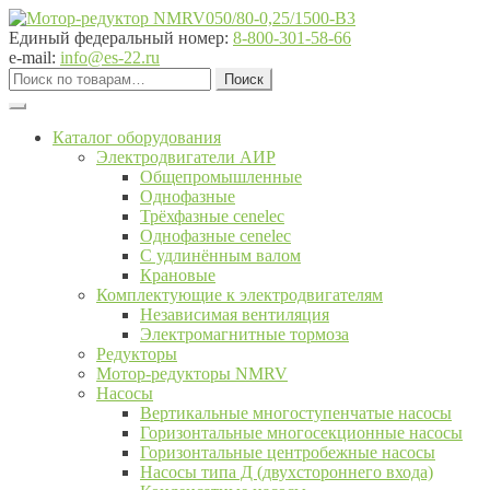
Перейти
Перейти
к
к
Единый федеральный номер:
8-800-301-58-66
навигации
содержимому
e-mail:
info@es-22.ru
Искать:
Поиск
Каталог оборудования
Электродвигатели АИР
Общепромышленные
Однофазные
Трёхфазные cenelec
Однофазные cenelec
С удлинённым валом
Крановые
Комплектующие к электродвигателям
Независимая вентиляция
Электромагнитные тормоза
Редукторы
Мотор-редукторы NMRV
Насосы
Вертикальные многоступенчатые насосы
Горизонтальные многосекционные насосы
Горизонтальные центробежные насосы
Насосы типа Д (двухстороннего входа)