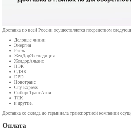
Доставка по всей России осуществляется посредством следую
Деловые линии
Энергия
Ратэк
ЖелДорЭкспедиция
ЖелдорАльянс
ПЭК
СДЭК
DPD
Новотранс
City Express
СибирьТрансАзия
ТЛК
и другие.
Доставка со склада до терминала транспортной компании осуще
Оплата