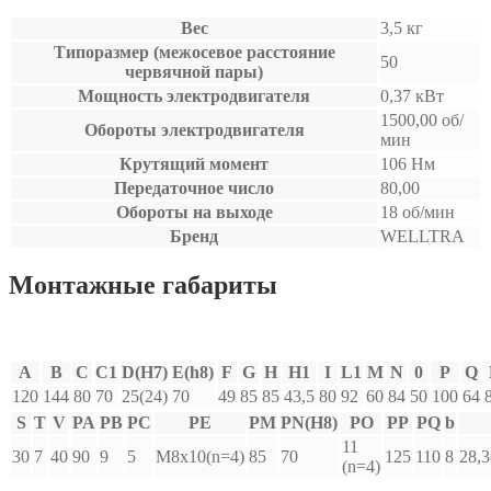
Вес
3,5 кг
Типоразмер (межосевое расстояние
50
червячной пары)
Мощность электродвигателя
0,37 кВт
1500,00 об/
Обороты электродвигателя
мин
Крутящий момент
106 Нм
Передаточное число
80,00
Обороты на выходе
18 об/мин
Бренд
WELLTRA
Монтажные габариты
A
B
C
C1
D(H7)
E(h8)
F
G
H
H1
I
L1
M
N
0
P
Q
120
144
80
70
25(24)
70
49
85
85
43,5
80
92
60
84
50
100
64
S
T
V
PA
PB
PC
PE
PM
PN(H8)
PO
PP
PQ
b
11
30
7
40
90
9
5
M8x10(n=4)
85
70
125
110
8
28,3
(n=4)