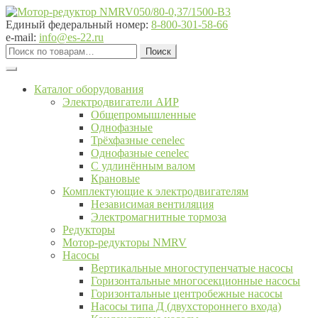
Перейти
Перейти
к
к
Единый федеральный номер:
8-800-301-58-66
навигации
содержимому
e-mail:
info@es-22.ru
Искать:
Поиск
Каталог оборудования
Электродвигатели АИР
Общепромышленные
Однофазные
Трёхфазные cenelec
Однофазные cenelec
С удлинённым валом
Крановые
Комплектующие к электродвигателям
Независимая вентиляция
Электромагнитные тормоза
Редукторы
Мотор-редукторы NMRV
Насосы
Вертикальные многоступенчатые насосы
Горизонтальные многосекционные насосы
Горизонтальные центробежные насосы
Насосы типа Д (двухстороннего входа)