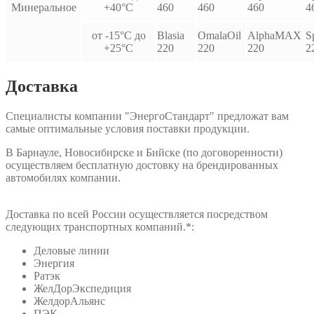
Минеральное
+40°С
460
460
460
4
от -15°С до
Blasia
OmalaOil
AlphaMAX
S
+25°С
220
220
220
2
Доставка
Специалисты компании "ЭнергоСтандарт" предложат вам
самые оптимальные условия поставки продукции.
В Барнауле, Новосибирске и Бийске (по договоренности)
осуществляем бесплатную достовку на брендированных
автомобилях компании.
Доставка по всей России осуществляется посредством
следующих транспортных компаний.*:
Деловые линии
Энергия
Ратэк
ЖелДорЭкспедиция
ЖелдорАльянс
ПЭК