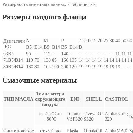
Размерность линейных данных в таблице: мм.
Размеры входного фланца
N
M
P
7.5
10
15
20
25
30
40
50
60
Двигатели
IEC
B5
B14
B5
B14
B5
B14
D
63B5
95
–
115
–
140
–
–
–
–
–
–
–
11
11
11
71B5/B14
110
70
130
85
160
105
14
14
14
14
14
14
14
14
14
80B5/B14
130
80
165
100
200
120
19
19
19
19
19
19
19
–
–
Смазочные материалы
Температура
ТИП МАСЛА
окружающего
ENI
SHELL
CASTROL
воздуха
от -25°С до
Telium
TivevalOil
AlphasynPg
S
+50°С
VSF320
S320
320
Синтетическое
от -5°С до
Blasia
OmalaOil
AlphaMAX
S