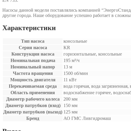
EN 733.
Насосы данной модели поставлялись компанией “ЭнергоСтанда
другие города. Наше оборудование успешно работает в сложны
Характеристики
Тип насоса
консольные
Серия насоса
KR
Конструкция насоса
горизонтальные, консольные
Номинальная подача
195 м³/ч
Номинальный напор
13 м
Частота вращения
1500 об/мин
Мощность двигателя
11 кВт
Перекачиваемая среда
вода горячая, вода загрязненная,
Область применения
водоснабжение горячее, водосна
Диаметр рабочего колеса
200 мм
Диаметр патрубков (вход)
150 мм
Диаметр патрубков (выход)
125 мм
Бренд
АО ГМС Ливгидромаш