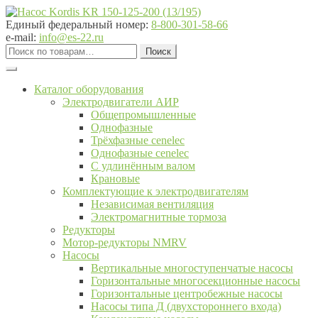
Перейти
Перейти
к
к
Единый федеральный номер:
8-800-301-58-66
навигации
содержимому
e-mail:
info@es-22.ru
Искать:
Поиск
Каталог оборудования
Электродвигатели АИР
Общепромышленные
Однофазные
Трёхфазные cenelec
Однофазные cenelec
С удлинённым валом
Крановые
Комплектующие к электродвигателям
Независимая вентиляция
Электромагнитные тормоза
Редукторы
Мотор-редукторы NMRV
Насосы
Вертикальные многоступенчатые насосы
Горизонтальные многосекционные насосы
Горизонтальные центробежные насосы
Насосы типа Д (двухстороннего входа)