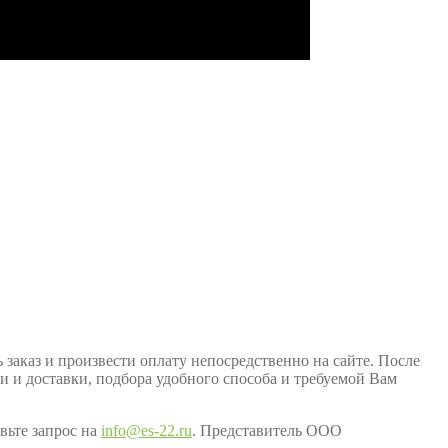
заказ и произвести оплату непосредственно на сайте. После
ки и доставки, подбора удобного способа и требуемой Вам
вьте запрос на
info@es-22.ru
. Представитель ООО