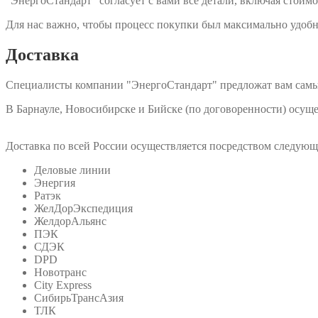
"ЭнергоСтандарт" согласует с вами все детали, включая стоимо
Для нас важно, чтобы процесс покупки был максимально удобн
Доставка
Специалисты компании "ЭнергоСтандарт" предложат вам самы
В Барнауле, Новосибирске и Бийске (по договоренности) осу
Доставка по всей России осуществляется посредством следую
Деловые линии
Энергия
Ратэк
ЖелДорЭкспедиция
ЖелдорАльянс
ПЭК
СДЭК
DPD
Новотранс
City Express
СибирьТрансАзия
ТЛК