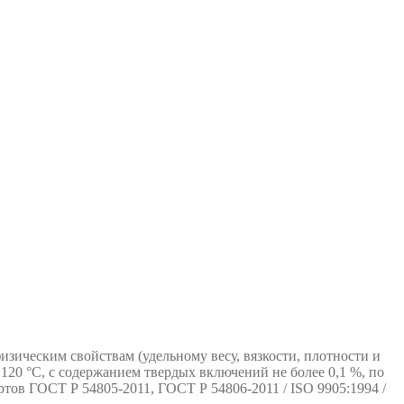
зическим свойствам (удельному весу, вязкости, плотности и
120 °С, с содержанием твердых включений не более 0,1 %, по
ртов ГОСТ Р 54805-2011, ГОСТ Р 54806-2011 / ISO 9905:1994 /