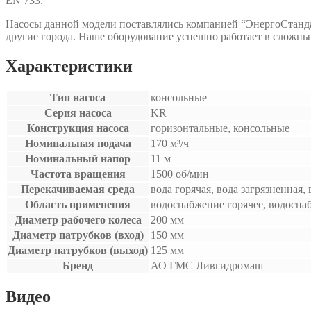
EN 733.
Насосы данной модели поставлялись компанией “ЭнергоСтанда
другие города. Наше оборудование успешно работает в сложны
Характеристики
Тип насоса
консольные
Серия насоса
KR
Конструкция насоса
горизонтальные, консольные
Номинальная подача
170 м³/ч
Номинальный напор
11 м
Частота вращения
1500 об/мин
Перекачиваемая среда
вода горячая, вода загрязненная,
Область применения
водоснабжение горячее, водосна
Диаметр рабочего колеса
200 мм
Диаметр патрубков (вход)
150 мм
Диаметр патрубков (выход)
125 мм
Бренд
АО ГМС Ливгидромаш
Видео