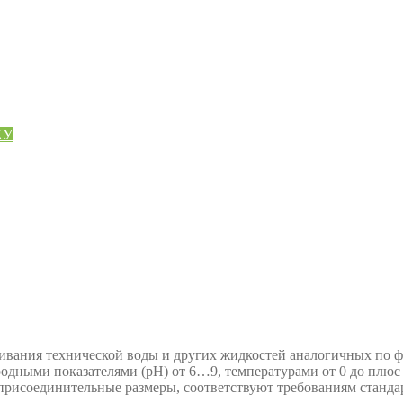
КУ
ивания технической воды и других жидкостей аналогичных по фи
одными показателями (рН) от 6…9, температурами от 0 до плюс 
я присоединительные размеры, соответствуют требованиям станда