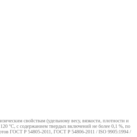
зическим свойствам (удельному весу, вязкости, плотности и
120 °С, с содержанием твердых включений не более 0,1 %, по
ртов ГОСТ Р 54805-2011, ГОСТ Р 54806-2011 / ISO 9905:1994 /