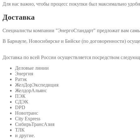
Для нас важно, чтобы процесс покупки был максимально удобн
Доставка
Специалисты компании "ЭнергоСтандарт" предложат вам самы
В Барнауле, Новосибирске и Бийске (по договоренности) осу
Доставка по всей России осуществляется посредством следую
Деловые линии
Энергия
Ратэк
ЖелДорЭкспедиция
ЖелдорАльянс
ПЭК
СДЭК
DPD
Новотранс
City Express
СибирьТрансАзия
ТЛК
и другие.