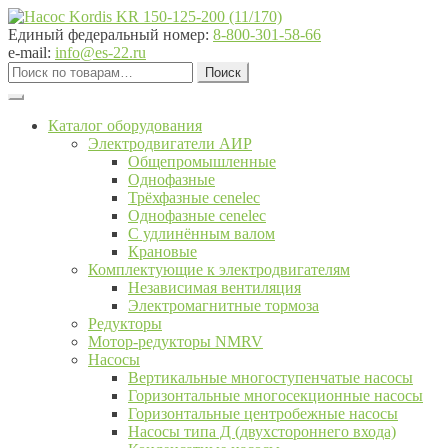
Перейти
Перейти
к
к
Единый федеральный номер:
8-800-301-58-66
навигации
содержимому
e-mail:
info@es-22.ru
Искать:
Поиск
Каталог оборудования
Электродвигатели АИР
Общепромышленные
Однофазные
Трёхфазные cenelec
Однофазные cenelec
С удлинённым валом
Крановые
Комплектующие к электродвигателям
Независимая вентиляция
Электромагнитные тормоза
Редукторы
Мотор-редукторы NMRV
Насосы
Вертикальные многоступенчатые насосы
Горизонтальные многосекционные насосы
Горизонтальные центробежные насосы
Насосы типа Д (двухстороннего входа)