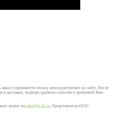
заказ и произвести оплату непосредственно на сайте. После
ки и доставки, подбора удобного способа и требуемой Вам
вьте запрос на
info@es-22.ru
. Представитель ООО