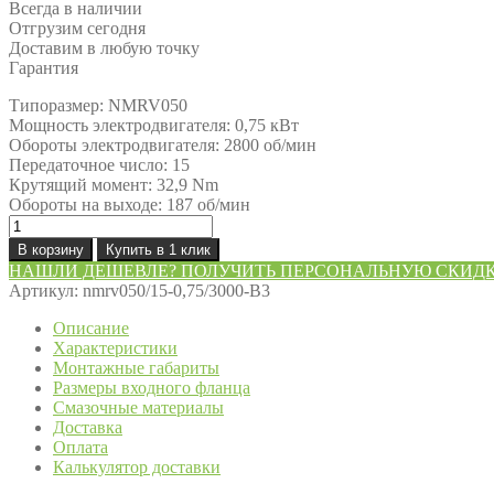
Всегда в наличии
Отгрузим сегодня
Доставим в любую точку
Гарантия
Типоразмер: NMRV050
Мощность электродвигателя: 0,75 кВт
Обороты электродвигателя: 2800 об/мин
Передаточное число: 15
Крутящий момент: 32,9 Nm
Обороты на выходе: 187 об/мин
Количество
товара
В корзину
Купить в 1 клик
Мотор-
НАШЛИ ДЕШЕВЛЕ? ПОЛУЧИТЬ ПЕРСОНАЛЬНУЮ СКИД
редуктор
Артикул:
nmrv050/15-0,75/3000-B3
NMRV050/15-
0,75/3000-
Описание
B3
Характеристики
Монтажные габариты
Размеры входного фланца
Смазочные материалы
Доставка
Оплата
Калькулятор доставки