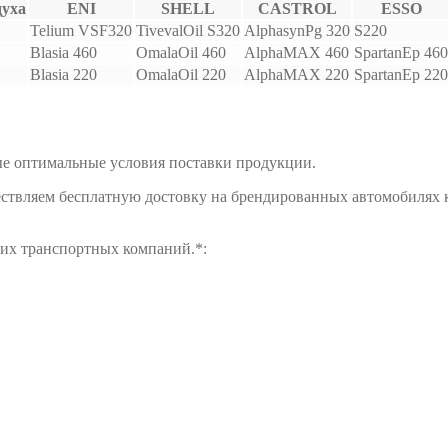
духа
ENI
SHELL
CASTROL
ESSO
Telium VSF320
TivevalOil S320
AlphasynPg 320
S220
Blasia 460
OmalaOil 460
AlphaMAX 460
SpartanEp 460
Blasia 220
OmalaOil 220
AlphaMAX 220
SpartanEp 220
е оптимальные условия поставки продукции.
ществляем бесплатную достовку на брендированных автомобилях 
щих транспортных компаний.*: