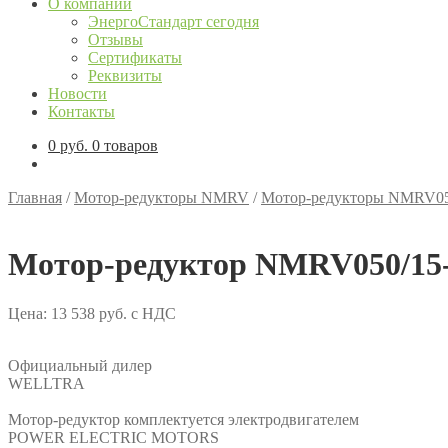
О компании
ЭнергоСтандарт сегодня
Отзывы
Сертификаты
Реквизиты
Новости
Контакты
0
руб.
0 товаров
Главная
/
Мотор-редукторы NMRV
/
Мотор-редукторы NMRV0
Мотор-редуктор NMRV050/15-
Цена:
13 538
руб.
с НДС
Официальный дилер
WELLTRA
Мотор-редуктор комплектуется электродвигателем
POWER ELECTRIC MOTORS