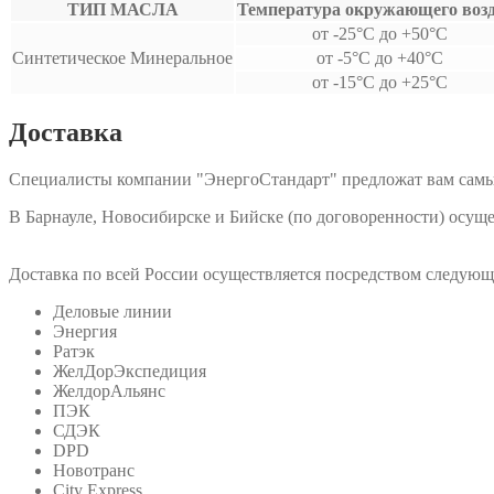
ТИП МАСЛА
Температура окружающего воз
от -25°С до +50°С
Синтетическое Минеральное
от -5°С до +40°С
от -15°С до +25°С
Доставка
Специалисты компании "ЭнергоСтандарт" предложат вам самы
В Барнауле, Новосибирске и Бийске (по договоренности) осу
Доставка по всей России осуществляется посредством следую
Деловые линии
Энергия
Ратэк
ЖелДорЭкспедиция
ЖелдорАльянс
ПЭК
СДЭК
DPD
Новотранс
City Express