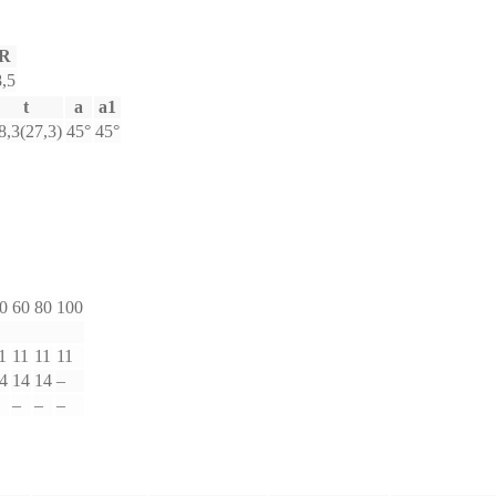
R
8,5
t
a
a1
8,3(27,3)
45°
45°
0
60
80
100
1
11
11
11
4
14
14
–
–
–
–