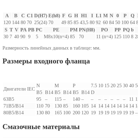
A
B
C
C1
D(H7)
E(h8)
F
G
H
H1
I
L1
M
N
0
P
Q
120
144
80
70
25(24)
70
49
85
85
43,5
80
92
60
84
50
100
64
S
T
V
PA
PB
PC
PE
PM
PN(H8)
PO
PP
PQ
b
30
7
40
90
9
5
M8x10(n=4)
85
70
11 (n=4)
125
110
8
2
Размерность линейных данных в таблице: мм.
Размеры входного фланца
N
M
P
7.5
10
15
20
25
30
40
5
Двигатели IEC
B5
B14
B5
B14
B5
B14
D
63B5
95
–
115
–
140
–
–
–
–
–
–
–
11
1
71B5/B14
110
70
130
85
160
105
14
14
14
14
14
14
14
1
80B5/B14
130
80
165
100
200
120
19
19
19
19
19
19
19
–
Смазочные материалы