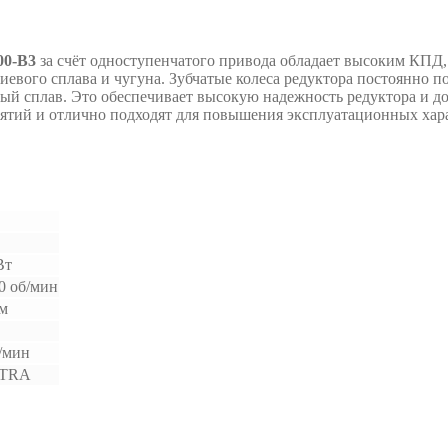
00-B3
за счёт одноступенчатого привода обладает высоким КПД
иевого сплава и чугуна. Зубчатые колеса редуктора постоянно 
овый сплав. Это обеспечивает высокую надежность редуктора и
ятий и отлично подходят для повышения эксплуатационных хара
Вт
0 об/мин
Нм
/мин
TRA