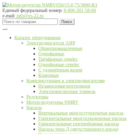
Перейти
Перейти
к
к
Единый федеральный номер:
8-800-301-58-66
навигации
содержимому
e-mail:
info@es-22.ru
Искать:
Поиск
Каталог оборудования
Электродвигатели АИР
Общепромышленные
Однофазные
Трёхфазные cenelec
Однофазные cenelec
С удлинённым валом
Крановые
Комплектующие к электродвигателям
Независимая вентиляция
Электромагнитные тормоза
Редукторы
Мотор-редукторы NMRV
Насосы
Вертикальные многоступенчатые насосы
Горизонтальные многосекционные насосы
Горизонтальные центробежные насосы
Насосы типа Д (двухстороннего входа)