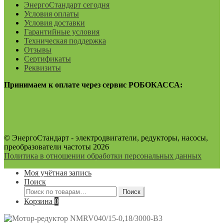
ЭнергоСтандарт сегодня
Условия оплаты
Условия доставки
Гарантийные условия
Техническая поддержка
Отзывы
Сертификаты
Реквизиты
Принимаем к оплате через сервис РОБОКАССА:
© ЭнергоСтандарт - электродвигатели, редукторы, насосы,
преобразователи частоты 2026
Политика в отношении обработки персональных данных
Моя учётная запись
Поиск
Искать:
Поиск
Корзина
0