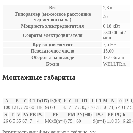
Вес
2,3 кг
Типоразмер (межосевое расстояние
40
червячной пары)
Мощность электродвигателя
0,18 кВт
2800,00 об/
Обороты электродвигателя
мин
Крутящий момент
7,6 Нм
Передаточное число
15,00
Обороты на выходе
187 об/мин
Бренд
WELLTRA
Монтажные габариты
A
B
C
C1
D(H7)
E(h8)
F
G
H
H1
I
L1
M
N
0
P
100
121,5
70
60
18(19)
60
43
71
75
36,5
70
78
50
71,5
40
87
5
S
T
V
PA
PB
PC
PE
PM
PN(H8)
PO
PP
PQ
b
26
6,5
35
67
7
4
M6x8(n=4)
75
60
9(n=4)
110
95
6
20,
Размерность линейных данных в таблице: мм.