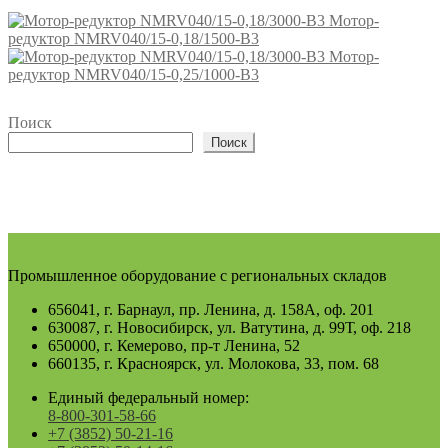
Мотор-
редуктор NMRV040/15-0,18/1500-В3
Мотор-
редуктор NMRV040/15-0,25/1000-В3
Поиск
Поиск
Промышленное оборудование с региональных складов
656041, г. Барнаул, пр. Ленина, д. 158А, оф. 201
630087, г. Новосибирск, ул. Ватутина, д. 99Т, оф. 218
650000, г. Кемерово, пр-т Ленина, 52
660135, г. Красноярск, ул. Молокова, 33, пом. 68
Единый федеральный номер:
8-800-301-58-66
+7 (3852) 50-21-16