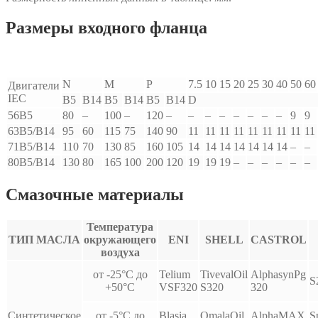
Размеры входного фланца
N
M
P
7.5
10
15
20
25
30
40
50
60
Двигатели
IEC
B5
B14
B5
B14
B5
B14
D
56B5
80
–
100
–
120
–
–
–
–
–
–
–
–
9
9
63B5/B14
95
60
115
75
140
90
11
11
11
11
11
11
11
11
11
71B5/B14
110
70
130
85
160
105
14
14
14
14
14
14
14
–
–
80B5/B14
130
80
165
100
200
120
19
19
19
–
–
–
–
–
–
Смазочные материалы
Температура
ТИП МАСЛА
окружающего
ENI
SHELL
CASTROL
воздуха
от -25°С до
Telium
TivevalOil
AlphasynPg
S
+50°С
VSF320
S320
320
Синтетическое
от -5°С до
Blasia
OmalaOil
AlphaMAX
S