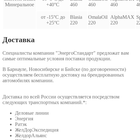
Минеральное
+40°С
460
460
460
4
от -15°С до
Blasia
OmalaOil
AlphaMAX
S
+25°С
220
220
220
2
Доставка
Специалисты компании "ЭнергоСтандарт" предложат вам
самые оптимальные условия поставки продукции.
В Барнауле, Новосибирске и Бийске (по договоренности)
осуществляем бесплатную достовку на брендированных
автомобилях компании.
Доставка по всей России осуществляется посредством
следующих транспортных компаний.*:
Деловые линии
Энергия
Ратэк
ЖелДорЭкспедиция
ЖелдорАльянс