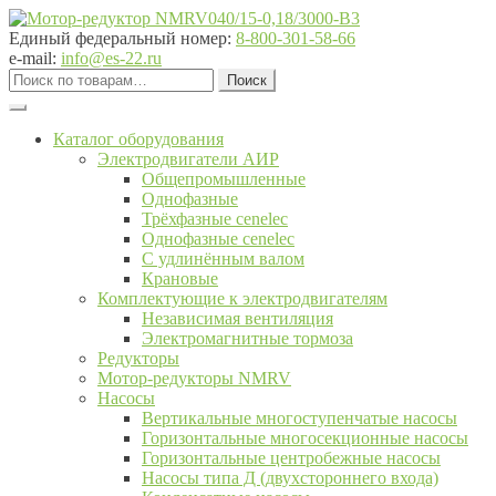
Перейти
Перейти
к
к
Единый федеральный номер:
8-800-301-58-66
навигации
содержимому
e-mail:
info@es-22.ru
Искать:
Поиск
Каталог оборудования
Электродвигатели АИР
Общепромышленные
Однофазные
Трёхфазные cenelec
Однофазные cenelec
С удлинённым валом
Крановые
Комплектующие к электродвигателям
Независимая вентиляция
Электромагнитные тормоза
Редукторы
Мотор-редукторы NMRV
Насосы
Вертикальные многоступенчатые насосы
Горизонтальные многосекционные насосы
Горизонтальные центробежные насосы
Насосы типа Д (двухстороннего входа)