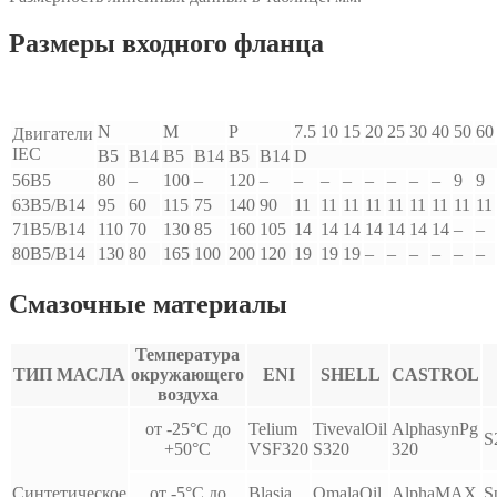
Размеры входного фланца
N
M
P
7.5
10
15
20
25
30
40
50
60
Двигатели
IEC
B5
B14
B5
B14
B5
B14
D
56B5
80
–
100
–
120
–
–
–
–
–
–
–
–
9
9
63B5/B14
95
60
115
75
140
90
11
11
11
11
11
11
11
11
11
71B5/B14
110
70
130
85
160
105
14
14
14
14
14
14
14
–
–
80B5/B14
130
80
165
100
200
120
19
19
19
–
–
–
–
–
–
Смазочные материалы
Температура
ТИП МАСЛА
окружающего
ENI
SHELL
CASTROL
воздуха
от -25°С до
Telium
TivevalOil
AlphasynPg
S
+50°С
VSF320
S320
320
Синтетическое
от -5°С до
Blasia
OmalaOil
AlphaMAX
S