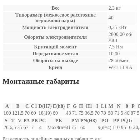
Вес
2,3 кг
Типоразмер (межосевое расстояние
40
червячной пары)
Мощность электродвигателя
0,25 кВт
2800,00 об/
Обороты электродвигателя
мин
Крутящий момент
7,5 Нм
Передаточное число
10,00
Обороты на выходе
28 об/мин
Бренд
WELLTRA
Монтажные габариты
A
B
C
C1
D(H7)
E(h8)
F
G
H
H1
I
L1
M
N
0
P
100
121,5
70
60
18(19)
60
43
71
75
36,5
70
78
50
71,5
40
87
5
S
T
V
PA
PB
PC
PE
PM
PN(H8)
PO
PP
PQ
b
26
6,5
35
67
7
4
M6x8(n=4)
75
60
9(n=4)
110
95
6
20,
Размерность линейных данных в таблице: мм.