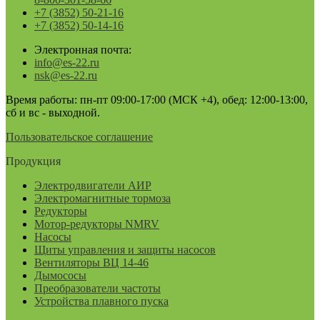
+7 (3852) 50-21-16
+7 (3852) 50-14-16
Электронная почта:
info@es-22.ru
nsk@es-22.ru
Время работы: пн-пт 09:00-17:00 (МСК +4), обед: 12:00-13:00,
сб и вс - выходной.
Пользовательское соглашение
Продукция
Электродвигатели АИР
Электромагнитные тормоза
Редукторы
Мотор-редукторы NMRV
Насосы
Щиты управления и защиты насосов
Вентиляторы ВЦ 14-46
Дымососы
Преобразователи частоты
Устройства плавного пуска