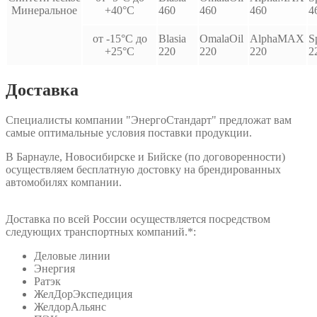
Минеральное
+40°С
460
460
460
4
от -15°С до
Blasia
OmalaOil
AlphaMAX
S
+25°С
220
220
220
2
Доставка
Специалисты компании "ЭнергоСтандарт" предложат вам
самые оптимальные условия поставки продукции.
В Барнауле, Новосибирске и Бийске (по договоренности)
осуществляем бесплатную достовку на брендированных
автомобилях компании.
Доставка по всей России осуществляется посредством
следующих транспортных компаний.*:
Деловые линии
Энергия
Ратэк
ЖелДорЭкспедиция
ЖелдорАльянс