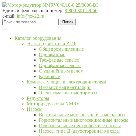
Перейти
Перейти
к
к
Единый федеральный номер:
8-800-301-58-66
навигации
содержимому
e-mail:
info@es-22.ru
Искать:
Поиск
Каталог оборудования
Электродвигатели АИР
Общепромышленные
Однофазные
Трёхфазные cenelec
Однофазные cenelec
С удлинённым валом
Крановые
Комплектующие к электродвигателям
Независимая вентиляция
Электромагнитные тормоза
Редукторы
Мотор-редукторы NMRV
Насосы
Вертикальные многоступенчатые насосы
Горизонтальные многосекционные насосы
Горизонтальные центробежные насосы
Насосы типа Д (двухстороннего входа)