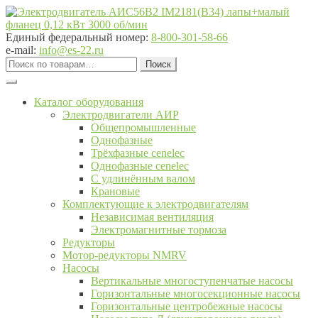
Перейти
Перейти
к
к
навигации
содержимому
Единый федеральный номер:
8-800-301-58-66
e-mail:
info@es-22.ru
Искать:
Поиск
Каталог оборудования
Электродвигатели АИР
Общепромышленные
Однофазные
Трёхфазные cenelec
Однофазные cenelec
С удлинённым валом
Крановые
Комплектующие к электродвигателям
Независимая вентиляция
Электромагнитные тормоза
Редукторы
Мотор-редукторы NMRV
Насосы
Вертикальные многоступенчатые насосы
Горизонтальные многосекционные насосы
Горизонтальные центробежные насосы