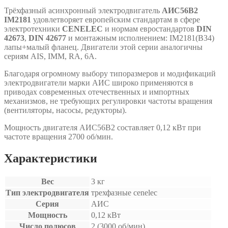
Трёхфазный асинхронный электродвигатель
АИС56В2
IM2181
удовлетворяет европейским стандартам в сфере
электротехники
CENELEC
и нормам евростандартов
DIN
42673
,
DIN 42677
и монтажным исполнением: IM2181(B34)
лапы+малый фланец. Двигатели этой серии аналогичны
сериям АIS, IMM, RA, 6A.
Благодаря огромному выбору типоразмеров и модификаций
электродвигатели марки АИС широко применяются в
приводах современных отечественных и импортных
механизмов, не требующих регулировки частоты вращения
(вентиляторы, насосы, редукторы).
Мощность двигателя АИС56В2 составляет 0,12 кВт при
частоте вращения 2700 об/мин.
Характеристики
Вес
3 кг
Тип электродвигателя
трехфазные cenelec
Серия
АИС
Мощность
0,12 кВт
Число полюсов
2 (3000 об/мин)