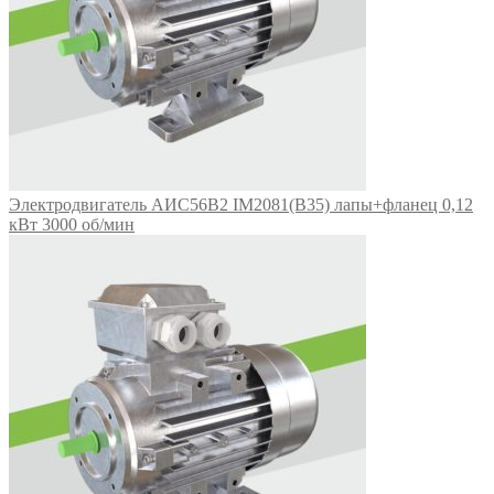
Электродвигатель АИС56В2 IM2081(B35) лапы+фланец 0,12
кВт 3000 об/мин