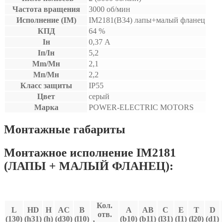
Частота вращения
3000 об/мин
Исполнение (IM)
IM2181(B34) лапы+малый фланец
КПД
64 %
Iн
0,37 А
Iп/Iн
5,2
Mm/Мн
2,1
Мп/Мн
2,2
Класс защиты
IP55
Цвет
серый
Марка
POWER-ELECTRIC MOTORS
Монтажные габариты
Монтажное исполнение IM2181
(ЛАПЫ + МАЛЫЙ ФЛАНЕЦ):
Кол.
L
HD
H
AC
В
A
AB
C
E
T
D
отв.
(130)
(h31)
(h)
(d30)
(l10)
(b10)
(b11)
(l31)
(I1)
(l20)
(d1)