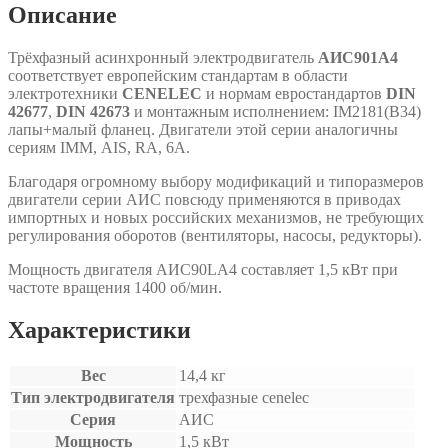
Описание
Трёхфазный асинхронный электродвигатель
АИС901А4
соответствует европейским стандартам в области
электротехники
CENELEC
и нормам евростандартов
DIN
42677
,
DIN 42673
и монтажным исполнением: IM2181(B34)
лапы+малый фланец. Двигатели этой серии аналогичны
сериям IMM, АIS, RA, 6A.
Благодаря огромному выбору модификаций и типоразмеров
двигатели серии АИС повсюду применяются в приводах
импортных и новых российских механизмов, не требующих
регулирования оборотов (вентиляторы, насосы, редукторы).
Мощность двигателя АИС90LА4 составляет 1,5 кВт при
частоте вращения 1400 об/мин.
Характеристики
Вес
14,4 кг
Тип электродвигателя
трехфазные cenelec
Серия
АИС
Мощность
1,5 кВт