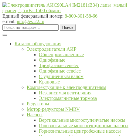
Перейти
Перейти
к
к
навигации
содержимому
Единый федеральный номер:
8-800-301-58-66
e-mail:
info@es-22.ru
Искать:
Поиск
Каталог оборудования
Электродвигатели АИР
Общепромышленные
Однофазные
Трёхфазные cenelec
Однофазные cenelec
С удлинённым валом
Крановые
Комплектующие к электродвигателям
Независимая вентиляция
Электромагнитные тормоза
Редукторы
Мотор-редукторы NMRV
Насосы
Вертикальные многоступенчатые насосы
Горизонтальные многосекционные насосы
Горизонтальные центробежные насосы