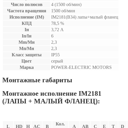
Число полюсов
4 (1500 об/мин)
Частота вращения
1500 об/мин
Исполнение (IM)
IM2181(B34) лапы+малый фланец
КПД
78,5 %
Iн
3,72 А
Iп/Iн
6
Mm/Мн
2,3
Мп/Мн
2,3
Класс защиты
IP55
Цвет
серый
Марка
POWER-ELECTRIC MOTORS
Монтажные габариты
Монтажное исполнение IM2181
(ЛАПЫ + МАЛЫЙ ФЛАНЕЦ):
Кол.
L
HD
H
AC
В
A
AB
C
E
T
D