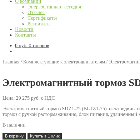
О компании
ЭнергоСтандарт сегодня
Отзывы
Сертификаты
Реквизиты
Новости
Контакты
0
руб.
0 товаров
Главная
/
Комплектующие к электродвигателям
/
Электромагни
Электромагнитный тормоз SDZ
Цена:
29 275
руб.
с НДС
Электромагнитный тормоз SDZ1-75 (BLTZ1-75) электродвигате
тормоз с ручкой растормаживания, блок питания, удлиненный 
В наличии
Количество
В корзину
Купить в 1 клик