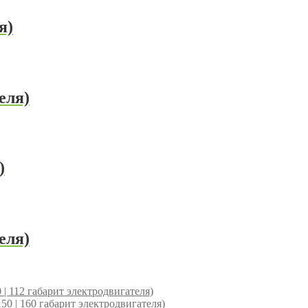
я)
еля)
)
еля)
 112 габарит электродвигателя)
 | 160 габарит электродвигателя)