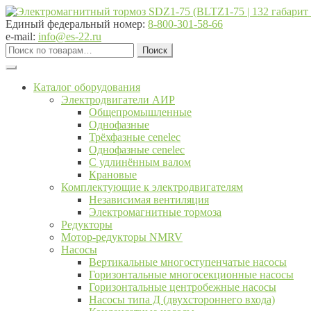
Перейти
Перейти
к
к
Единый федеральный номер:
8-800-301-58-66
навигации
содержимому
e-mail:
info@es-22.ru
Искать:
Поиск
Каталог оборудования
Электродвигатели АИР
Общепромышленные
Однофазные
Трёхфазные cenelec
Однофазные cenelec
С удлинённым валом
Крановые
Комплектующие к электродвигателям
Независимая вентиляция
Электромагнитные тормоза
Редукторы
Мотор-редукторы NMRV
Насосы
Вертикальные многоступенчатые насосы
Горизонтальные многосекционные насосы
Горизонтальные центробежные насосы
Насосы типа Д (двухстороннего входа)