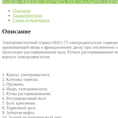
товара
НАШЛИ ДЕШЕВЛЕ? ПОЛУЧИТЬ ПЕРСОНАЛЬНУЮ СКИД
Электромагнитный
тормоз
Описание
SDZ1-
Характеристики
75
Схема подключения
(BLTZ1-
75
Описание
|
132
Электромагнитный тормоз SDZ1-75 электродвигателя: тормозн
габарит
прижимающей якорь к фрикционному диску при отключении эле
электродвигателя)
происходит растормаживание вала. Ручное растормаживание не
корпусе электродвигателя.
1. Корпус электромагнита.
2. Катушка тормоза.
3. Пружина.
4. Якорь электромагнита.
5. Ручка растормаживания.
6. Регулировочный болт.
7. Болт крепления.
8. Тормозной диск.
9. Зубчатая муфта.
10. Задний подшипниковый щит.