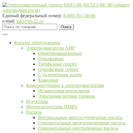
Перейти
Перейти
к
к
навигации
содержимому
Единый федеральный номер:
8-800-301-58-66
e-mail:
info@es-22.ru
Искать:
Поиск
Каталог оборудования
Электродвигатели АИР
Общепромышленные
Однофазные
Трёхфазные cenelec
Однофазные cenelec
С удлинённым валом
Крановые
Комплектующие к электродвигателям
Независимая вентиляция
Электромагнитные тормоза
Редукторы
Мотор-редукторы NMRV
Насосы
Вертикальные многоступенчатые насосы
Горизонтальные многосекционные насосы
Горизонтальные центробежные насосы