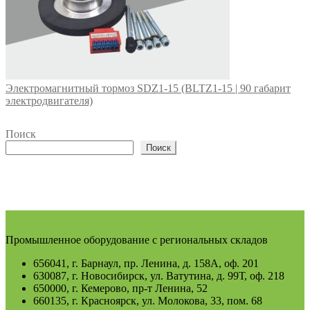
Электромагнитный тормоз SDZ1-15 (BLTZ1-15 | 90 габарит
электродвигателя)
Поиск
Поиск
Промышленное оборудование с региональных складов
656041, г. Барнаул, пр. Ленина, д. 158А, оф. 201
630087, г. Новосибирск, ул. Ватутина, д. 99Т, оф. 218
650000, г. Кемерово, пр-т Ленина, 52
660135, г. Красноярск, ул. Молокова, 33, пом. 68