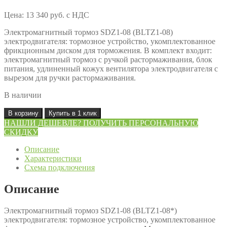
Цена:
13 340
руб.
с НДС
Электромагнитный тормоз SDZ1-08 (BLTZ1-08)
электродвигателя: тормозное устройство, укомплектованное
фрикционным диском для торможения. В комплект входит:
электромагнитный тормоз с ручкой растормаживания, блок
питания, удлиненный кожух вентилятора электродвигателя с
вырезом для ручки растормаживания.
В наличии
Количество
В корзину
Купить в 1 клик
товара
НАШЛИ ДЕШЕВЛЕ? ПОЛУЧИТЬ ПЕРСОНАЛЬНУЮ
Электромагнитный
СКИДКУ
тормоз
SDZ1-
Описание
08
Характеристики
(BLTZ1-
Схема подключения
08
|
Описание
80
габарит
Электромагнитный тормоз SDZ1-08 (BLTZ1-08*)
электродвигателя)
электродвигателя: тормозное устройство, укомплектованное