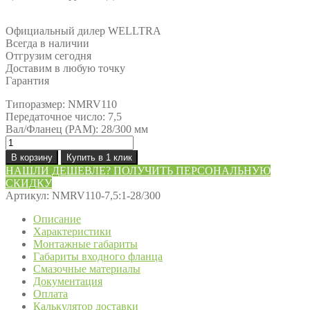
Официальный дилер WELLTRA
Всегда в наличии
Отгрузим сегодня
Доставим в любую точку
Гарантия
Типоразмер: NMRV110
Передаточное число: 7,5
Вал/Фланец (PAM): 28/300 мм
Количество
товара
В корзину
Купить в 1 клик
Редуктор
НАШЛИ ДЕШЕВЛЕ? ПОЛУЧИТЬ ПЕРСОНАЛЬНУЮ
NMRV110-
СКИДКУ
7,5:1-
Артикул:
NMRV110-7,5:1-28/300
28/300
Описание
Характеристики
Монтажные габариты
Габариты входного фланца
Смазочные материалы
Документация
Оплата
Калькулятор доставки