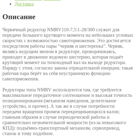
Доставка
Описание
Червячный редуктор NMRV110-7,5:1-28/300 служит для
передачи большого крутящего момента на небольших угловых
скоростях с возможностью самоторможения. Это достигается
посредством работы пары “червяк и шестеренка”. Червяк,
являясь ведущим звеном в редукторе, проворачиваясь,
приводит в движение ведомую шестерню, которая подаёт
крутящий момент на тихоходный вал на выходе редуктора.
Наряду с этим, согласно закона отрицательной инерции, такая
рабочая пара берёт на себя неустранимую функцию
самоторможения.
Редукторы типа NMRV используются там, где требуются
максимальное передаточное соотношение и высокая точность
позиционирования (механизм наведения, делительное
устройство, и прочее). А так же в случае потребности
передачи вращения промеж перекрещивающихся валов;
главным образом в случае периодической работы и
сравнительно незначительной мощности (из-за невысокого
КПД): подъёмно-транспортный механизм, сервопривод,
станок и тому подобное.