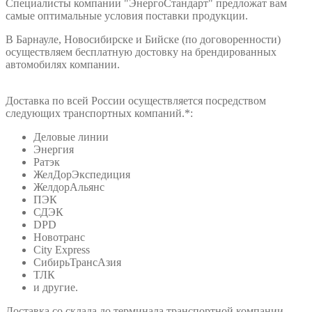
Специалисты компании "ЭнергоСтандарт" предложат вам
самые оптимальные условия поставки продукции.
В Барнауле, Новосибирске и Бийске (по договоренности)
осуществляем бесплатную достовку на брендированных
автомобилях компании.
Доставка по всей России осуществляется посредством
следующих транспортных компаний.*:
Деловые линии
Энергия
Ратэк
ЖелДорЭкспедиция
ЖелдорАльянс
ПЭК
СДЭК
DPD
Новотранс
City Express
СибирьТрансАзия
ТЛК
и другие.
Доставка со склада до терминала транспортной компании