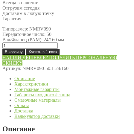
Всегда в наличии
Отгрузим сегодня
Доставим в любую точку
Гарантия
Типоразмер: NMRV090
Передаточное число: 50
Вал/Фланец (PAM): 24/160 мм
Количество
товара
В корзину
Купить в 1 клик
Редуктор
НАШЛИ ДЕШЕВЛЕ? ПОЛУЧИТЬ ПЕРСОНАЛЬНУЮ
NMRV090-
СКИДКУ
50:1-
Артикул:
NMRV090-50:1-24/160
24/160
Описание
Характеристики
Монтажные габариты
Габариты входного фланца
Смазочные материалы
Оплата
Доставка
Калькулятор доставки
Описание