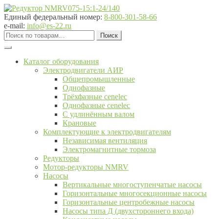
Перейти
Перейти
к
к
Единый федеральный номер:
8-800-301-58-66
навигации
содержимому
e-mail:
info@es-22.ru
Искать:
Поиск
Каталог оборудования
Электродвигатели АИР
Общепромышленные
Однофазные
Трёхфазные cenelec
Однофазные cenelec
С удлинённым валом
Крановые
Комплектующие к электродвигателям
Независимая вентиляция
Электромагнитные тормоза
Редукторы
Мотор-редукторы NMRV
Насосы
Вертикальные многоступенчатые насосы
Горизонтальные многосекционные насосы
Горизонтальные центробежные насосы
Насосы типа Д (двухстороннего входа)