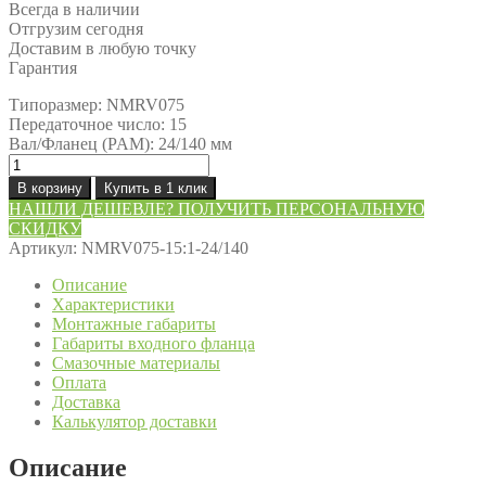
Всегда в наличии
Отгрузим сегодня
Доставим в любую точку
Гарантия
Типоразмер: NMRV075
Передаточное число: 15
Вал/Фланец (PAM): 24/140 мм
Количество
товара
В корзину
Купить в 1 клик
Редуктор
НАШЛИ ДЕШЕВЛЕ? ПОЛУЧИТЬ ПЕРСОНАЛЬНУЮ
NMRV075-
СКИДКУ
15:1-
Артикул:
NMRV075-15:1-24/140
24/140
Описание
Характеристики
Монтажные габариты
Габариты входного фланца
Смазочные материалы
Оплата
Доставка
Калькулятор доставки
Описание