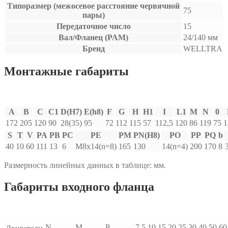
Типоразмер (межосевое расстояние червячной
75
пары)
Передаточное число
15
Вал/Фланец (PAM)
24/140 мм
Бренд
WELLTRA
Монтажные габариты
A
B
C
C1
D(H7)
E(h8)
F
G
H
H1
I
L1
M
N
0
172
205
120
90
28(35)
95
72
112
115
57
112,5
120
86
119
75
1
S
T
V
PA
PB
PC
PE
PM
PN(H8)
PO
PP
PQ
b
40
10
60
111
13
6
M8x14(n=8)
165
130
14(n=4)
200
170
8
Размерность линейных данных в таблице: мм.
Габариты входного фланца
N
M
P
7.5
10
15
20
25
30
40
50
60