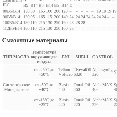
Двигатели
IEC
B5
B14
B5
B14
B5
B14
D
80B5/B14
130
80
165
100
200
120
–
–
–
–
–
19
19
19
19
90B5/B14
130
95
165
115
200
140
24
24
24
24
24
24
24
–
–
100B5/B14
180
110
215
130
250
160
28
28
28
–
–
–
–
–
–
112B5/B14
180
110
215
130
250
160
28
–
–
–
–
–
–
–
–
Смазочные материалы
Температура
ТИП МАСЛА
окружающего
ENI
SHELL
CASTROL
воздуха
от -25°С до
Telium
TivevalOil
AlphasynPg
S
+50°С
VSF320
S320
320
Синтетическое
от -5°С до
Blasia
OmalaOil
AlphaMAX
S
Минеральное
+40°С
460
460
460
4
от -15°С до
Blasia
OmalaOil
AlphaMAX
S
+25°С
220
220
220
2