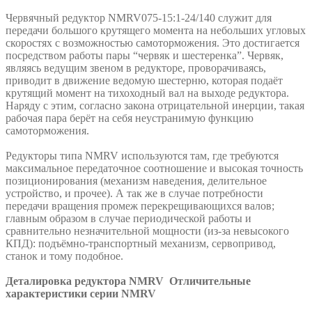
Червячный редуктор NMRV075-15:1-24/140 служит для
передачи большого крутящего момента на небольших угловых
скоростях с возможностью самоторможения. Это достигается
посредством работы пары “червяк и шестеренка”. Червяк,
являясь ведущим звеном в редукторе, проворачиваясь,
приводит в движение ведомую шестерню, которая подаёт
крутящий момент на тихоходный вал на выходе редуктора.
Наряду с этим, согласно закона отрицательной инерции, такая
рабочая пара берёт на себя неустранимую функцию
самоторможения.
Редукторы типа NMRV используются там, где требуются
максимальное передаточное соотношение и высокая точность
позиционирования (механизм наведения, делительное
устройство, и прочее). А так же в случае потребности
передачи вращения промеж перекрещивающихся валов;
главным образом в случае периодической работы и
сравнительно незначительной мощности (из-за невысокого
КПД): подъёмно-транспортный механизм, сервопривод,
станок и тому подобное.
Деталировка редуктора NMRV
Отличительные
характеристики серии NMRV