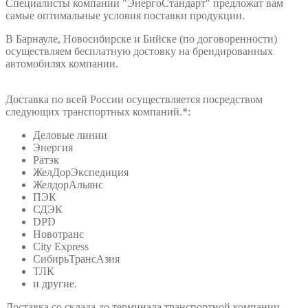
Специалисты компании "ЭнергоСтандарт" предложат вам
самые оптимальные условия поставки продукции.
В Барнауле, Новосибирске и Бийске (по договоренности)
осуществляем бесплатную достовку на брендированных
автомобилях компании.
Доставка по всей России осуществляется посредством
следующих транспортных компаний.*:
Деловые линии
Энергия
Ратэк
ЖелДорЭкспедиция
ЖелдорАльянс
ПЭК
СДЭК
DPD
Новотранс
City Express
СибирьТрансАзия
ТЛК
и другие.
Доставка со склада до терминала транспортной компании