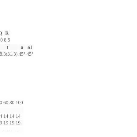
Q
R
80
8,5
t
a
a1
8,3(31,3)
45°
45°
0
60
80
100
4
14
14
14
9
19
19
19
–
–
–