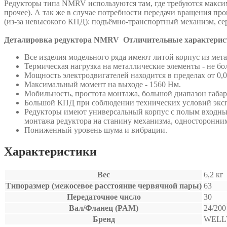
Редукторы типа NMRV используются там, где требуются максим
прочее). А так же в случае потребности передачи вращения п
(из-за невысокого КПД): подъёмно-транспортный механизм, се
Деталировка редуктора NMRV
Отличительные характери
Все изделия модельного ряда имеют литой корпус из мет
Термическая нагрузка на металлические элементы - не бол
Мощность электродвигателей находится в пределах от 0,0
Максимальный момент на выходе - 1560 Нм.
Мобильность, простота монтажа, большой диапазон габ
Большой КПД при соблюдении технических условий экс
Редукторы имеют универсальный корпус с полым входным
монтажа редуктора на станину механизма, односторонн
Пониженный уровень шума и вибрации.
Характеристики
Вес
6,2 кг
Типоразмер (межосевое расстояние червячной пары)
63
Передаточное число
30
Вал/Фланец (PAM)
24/200
Бренд
WELL