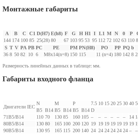
Монтажные габариты
A
B
C
C1
D(H7)
E(h8)
F
G
H
H1
I
L1
M
N
0
P
144
174
100
85
25(28)
80
67
103
95
53
95
112
72
102
63
110
S
T
V
PA
PB
PC
PE
PM
PN(H8)
PO
PP
PQ
b
36
8
50
82
10
6
M8x14(n=8)
150
115
11 (n=4)
180
142
8
2
Размерность линейных данных в таблице: мм.
Габариты входного фланца
N
M
P
7.5
10
15
20
25
30
40
5
Двигатели IEC
B5
B14
B5
B14
B5
B14
D
71B5/B14
110
70
130
85
160
105
–
–
–
–
–
–
14
1
80B5/B14
130
80
165
100
200
120
19
19
19
19
19
19
19
1
90B5/B14
130
95
165
115
200
140
24
24
24
24
24
24
–
–