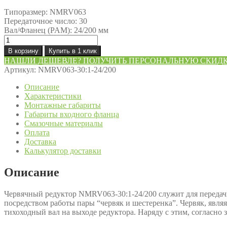
Типоразмер: NMRV063
Передаточное число: 30
Вал/Фланец (PAM): 24/200 мм
Количество
товара
В корзину
Купить в 1 клик
Редуктор
НАШЛИ ДЕШЕВЛЕ? ПОЛУЧИТЬ ПЕРСОНАЛЬНУЮ СКИД
NMRV063-
Артикул:
NMRV063-30:1-24/200
30:1-
24/200
Описание
Характеристики
Монтажные габариты
Габариты входного фланца
Смазочные материалы
Оплата
Доставка
Калькулятор доставки
Описание
Червячный редуктор NMRV063-30:1-24/200 служит для передач
посредством работы пары “червяк и шестеренка”. Червяк, явля
тихоходный вал на выходе редуктора. Наряду с этим, согласно