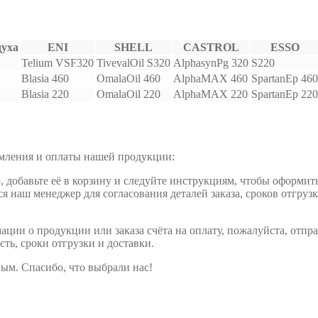
духа
ENI
SHELL
CASTROL
ESSO
Telium VSF320
TivevalOil S320
AlphasynPg 320
S220
Blasia 460
OmalaOil 460
AlphaMAX 460
SpartanEp 460
Blasia 220
OmalaOil 220
AlphaMAX 220
SpartanEp 220
рмления и оплаты нашей продукции:
обавьте её в корзину и следуйте инструкциям, чтобы оформить 
ся наш менеджер для согласования деталей заказа, сроков отгруз
ции о продукции или заказа счёта на оплату, пожалуйста, отпра
сть, сроки отгрузки и доставки.
ым. Спасибо, что выбрали нас!