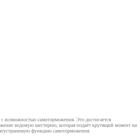
 с возможностью самоторможения. Это достигается
вижение ведомую шестерню, которая подаёт крутящий момент на
ебя неустранимую функцию самоторможения.