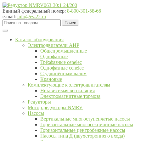
Перейти
Перейти
к
к
Единый федеральный номер:
8-800-301-58-66
навигации
содержимому
e-mail:
info@es-22.ru
Искать:
Поиск
Каталог оборудования
Электродвигатели АИР
Общепромышленные
Однофазные
Трёхфазные cenelec
Однофазные cenelec
С удлинённым валом
Крановые
Комплектующие к электродвигателям
Независимая вентиляция
Электромагнитные тормоза
Редукторы
Мотор-редукторы NMRV
Насосы
Вертикальные многоступенчатые насосы
Горизонтальные многосекционные насосы
Горизонтальные центробежные насосы
Насосы типа Д (двухстороннего входа)