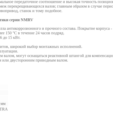
альное передаточное соотношение и высокая точность позицион
ромеж перекрещивающихся валов; главным образом в случае пер
рвопривод, станок и тому подобное.
стики серии NMRV
алла антикоррозионного и прочного состава. Покрытие корпуса 
ее 150 °C в течение 24 часов подряд.
6 до 15 кВт.
аритов, широкий выбор монтажных исполнений.
плуатации.
 валом, могут оснащаться реактивной штангой для компенсаци
им или двусторонним приводным валом.
 мм
TRA