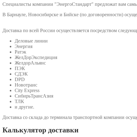
Специалисты компании "ЭнергоСтандарт" предложат вам самы
В Барнауле, Новосибирске и Бийске (по договоренности) осу
Доставка по всей России осуществляется посредством следую
Деловые линии
Энергия
Ратэк
ЖелДорЭкспедиция
ЖелдорАльянс
ПЭК
СДЭК
DPD
Новотранс
City Express
СибирьТрансАзия
ТЛК
и другие.
Доставка со склада до терминала транспортной компании осуще
Калькулятор доставки