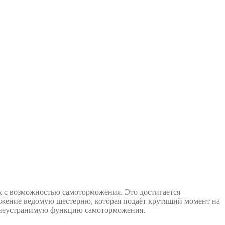
х с возможностью самоторможения. Это достигается
вижение ведомую шестерню, которая подаёт крутящий момент на
ебя неустранимую функцию самоторможения.