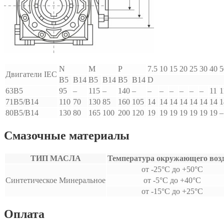
N
M
P
7.5
10
15
20
25
30
40
5
Двигатели IEC
B5
B14
B5
B14
B5
B14
D
63B5
95
–
115
–
140
–
–
–
–
–
–
–
11
1
71B5/B14
110
70
130
85
160
105
14
14
14
14
14
14
14
1
80B5/B14
130
80
165
100
200
120
19
19
19
19
19
19
19
–
Смазочные материалы
ТИП МАСЛА
Температура окружающего воз
от -25°С до +50°С
Синтетическое Минеральное
от -5°С до +40°С
от -15°С до +25°С
Оплата