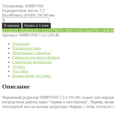
Типоразмер: NMRV050
Передаточное число: 7,5
Вал/Фланец (PAM): 19/140 мм
Количество
товара
В корзину
Купить в 1 клик
Редуктор
НАШЛИ ДЕШЕВЛЕ? ПОЛУЧИТЬ ПЕРСОНАЛЬНУЮ СКИД
NMRV050-
Артикул:
NMRV050-7,5:1-19/140
7,5:1-
19/140
Описание
Характеристики
Монтажные габариты
Габариты входного фланца
Смазочные материалы
Оплата
Доставка
Калькулятор доставки
Описание
Червячный редуктор NMRV050-7,5:1-19/140 служит для переда
посредством работы пары “червяк и шестеренка”. Червяк, явля
тихоходный вал на выходе редуктора. Наряду с этим, согласно