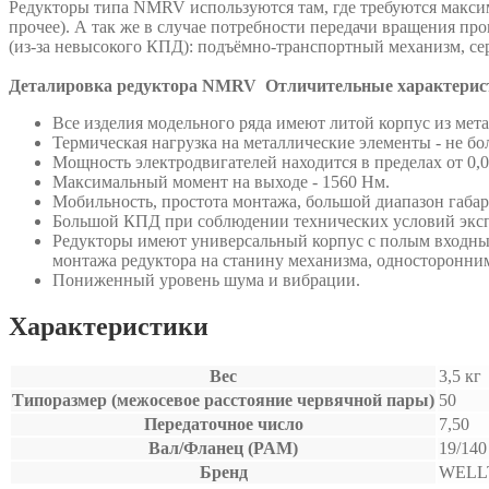
Редукторы типа NMRV используются там, где требуются максим
прочее). А так же в случае потребности передачи вращения п
(из-за невысокого КПД): подъёмно-транспортный механизм, се
Деталировка редуктора NMRV
Отличительные характери
Все изделия модельного ряда имеют литой корпус из мет
Термическая нагрузка на металлические элементы - не бол
Мощность электродвигателей находится в пределах от 0,0
Максимальный момент на выходе - 1560 Нм.
Мобильность, простота монтажа, большой диапазон габ
Большой КПД при соблюдении технических условий экс
Редукторы имеют универсальный корпус с полым входным
монтажа редуктора на станину механизма, односторонн
Пониженный уровень шума и вибрации.
Характеристики
Вес
3,5 кг
Типоразмер (межосевое расстояние червячной пары)
50
Передаточное число
7,50
Вал/Фланец (PAM)
19/140
Бренд
WELL