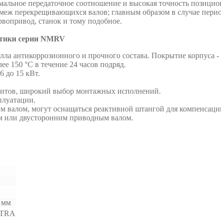
альное передаточное соотношение и высокая точность позицион
ромеж перекрещивающихся валов; главным образом в случае пер
рвопривод, станок и тому подобное.
стики серии NMRV
алла антикоррозионного и прочного состава. Покрытие корпуса 
ее 150 °C в течение 24 часов подряд.
6 до 15 кВт.
аритов, широкий выбор монтажных исполнений.
плуатации.
 валом, могут оснащаться реактивной штангой для компенсаци
им или двусторонним приводным валом.
 мм
TRA