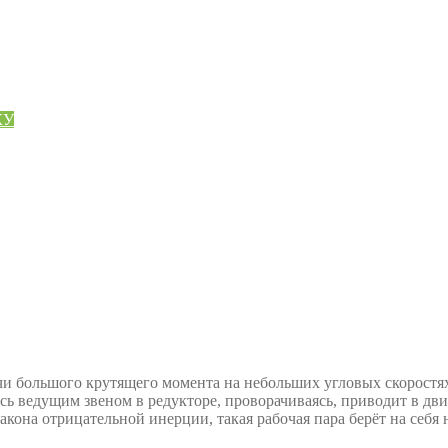
КУ
чи большого крутящего момента на небольших угловых скоростя
ясь ведущим звеном в редукторе, проворачиваясь, приводит в д
 закона отрицательной инерции, такая рабочая пара берёт на с