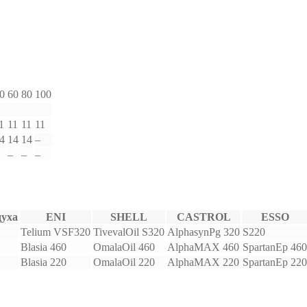
0
60
80
100
1
11
11
11
4
14
14
–
–
–
–
духа
ENI
SHELL
CASTROL
ESSO
Telium VSF320
TivevalOil S320
AlphasynPg 320
S220
Blasia 460
OmalaOil 460
AlphaMAX 460
SpartanEp 460
Blasia 220
OmalaOil 220
AlphaMAX 220
SpartanEp 220