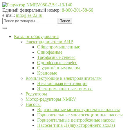
Перейти
Перейти
к
к
Единый федеральный номер:
8-800-301-58-66
навигации
содержимому
e-mail:
info@es-22.ru
Искать:
Поиск
Каталог оборудования
Электродвигатели АИР
Общепромышленные
Однофазные
Трёхфазные cenelec
Однофазные cenelec
С удлинённым валом
Крановые
Комплектующие к электродвигателям
Независимая вентиляция
Электромагнитные тормоза
Редукторы
Мотор-редукторы NMRV
Насосы
Вертикальные многоступенчатые насосы
Горизонтальные многосекционные насосы
Горизонтальные центробежные насосы
Насосы типа Д (двухстороннего входа)