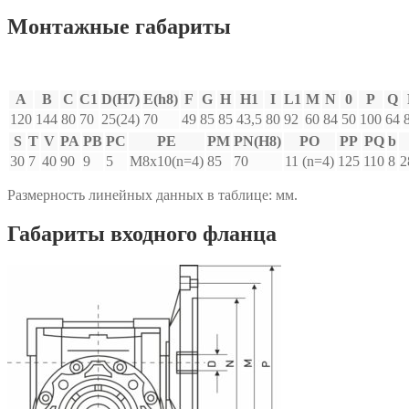
Монтажные габариты
A
B
C
C1
D(H7)
E(h8)
F
G
H
H1
I
L1
M
N
0
P
Q
120
144
80
70
25(24)
70
49
85
85
43,5
80
92
60
84
50
100
64
S
T
V
PA
PB
PC
PE
PM
PN(H8)
PO
PP
PQ
b
30
7
40
90
9
5
M8x10(n=4)
85
70
11 (n=4)
125
110
8
2
Размерность линейных данных в таблице: мм.
Габариты входного фланца