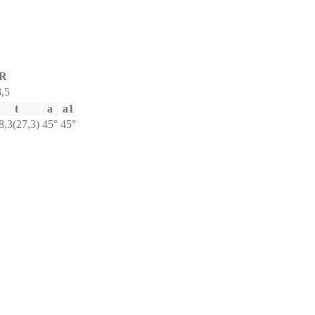
R
8,5
t
a
a1
8,3(27,3)
45°
45°