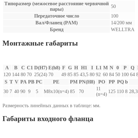
Типоразмер (межосевое расстояние червячной
50
пары)
Передаточное число
100
Вал/Фланец (PAM)
14/200 мм
Бренд
WELLTRA
Монтажные габариты
A
B
C
C1
D(H7)
E(h8)
F
G
H
H1
I
L1
M
N
0
P
Q
120
144
80
70
25(24)
70
49
85
85
43,5
80
92
60
84
50
100
64
S
T
V
PA
PB
PC
PE
PM
PN(H8)
PO
PP
PQ
b
11
30
7
40
90
9
5
M8x10(n=4)
85
70
125
110
8
28,3
(n=4)
Размерность линейных данных в таблице: мм.
Габариты входного фланца