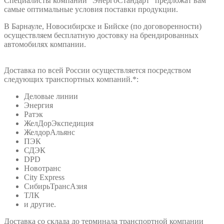
Специалисты компании "ЭнергоСтандарт" предложат вам
самые оптимальные условия поставки продукции.
В Барнауле, Новосибирске и Бийске (по договоренности)
осуществляем бесплатную достовку на брендированных
автомобилях компании.
Доставка по всей России осуществляется посредством
следующих транспортных компаний.*:
Деловые линии
Энергия
Ратэк
ЖелДорЭкспедиция
ЖелдорАльянс
ПЭК
СДЭК
DPD
Новотранс
City Express
СибирьТрансАзия
ТЛК
и другие.
Доставка со склада до терминала транспортной компании