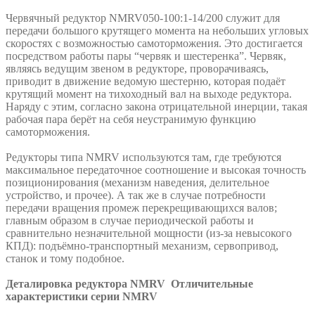
Червячный редуктор NMRV050-100:1-14/200 служит для
передачи большого крутящего момента на небольших угловых
скоростях с возможностью самоторможения. Это достигается
посредством работы пары “червяк и шестеренка”. Червяк,
являясь ведущим звеном в редукторе, проворачиваясь,
приводит в движение ведомую шестерню, которая подаёт
крутящий момент на тихоходный вал на выходе редуктора.
Наряду с этим, согласно закона отрицательной инерции, такая
рабочая пара берёт на себя неустранимую функцию
самоторможения.
Редукторы типа NMRV используются там, где требуются
максимальное передаточное соотношение и высокая точность
позиционирования (механизм наведения, делительное
устройство, и прочее). А так же в случае потребности
передачи вращения промеж перекрещивающихся валов;
главным образом в случае периодической работы и
сравнительно незначительной мощности (из-за невысокого
КПД): подъёмно-транспортный механизм, сервопривод,
станок и тому подобное.
Деталировка редуктора NMRV
Отличительные
характеристики серии NMRV