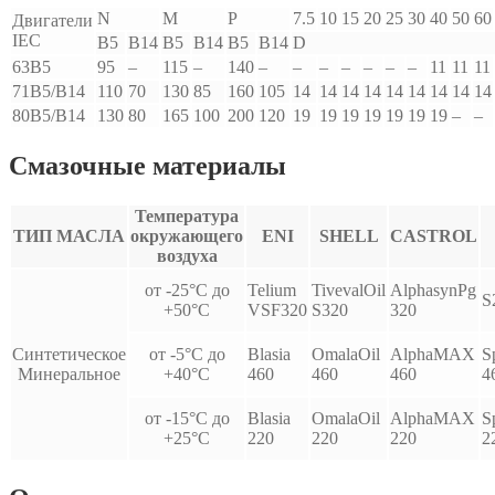
N
M
P
7.5
10
15
20
25
30
40
50
60
Двигатели
IEC
B5
B14
B5
B14
B5
B14
D
63B5
95
–
115
–
140
–
–
–
–
–
–
–
11
11
11
71B5/B14
110
70
130
85
160
105
14
14
14
14
14
14
14
14
14
80B5/B14
130
80
165
100
200
120
19
19
19
19
19
19
19
–
–
Смазочные материалы
Температура
ТИП МАСЛА
окружающего
ENI
SHELL
CASTROL
воздуха
от -25°С до
Telium
TivevalOil
AlphasynPg
S
+50°С
VSF320
S320
320
Синтетическое
от -5°С до
Blasia
OmalaOil
AlphaMAX
S
Минеральное
+40°С
460
460
460
4
от -15°С до
Blasia
OmalaOil
AlphaMAX
S
+25°С
220
220
220
2