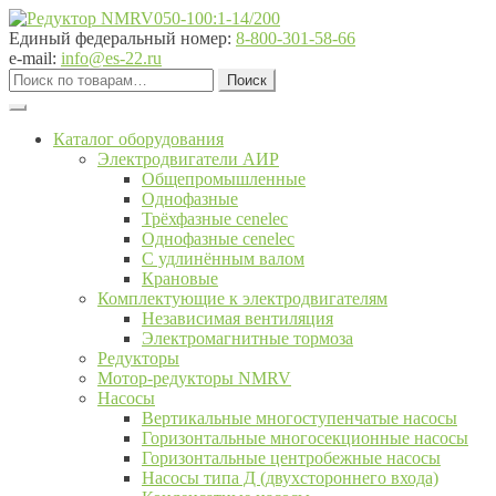
Перейти
Перейти
к
к
Единый федеральный номер:
8-800-301-58-66
навигации
содержимому
e-mail:
info@es-22.ru
Искать:
Поиск
Каталог оборудования
Электродвигатели АИР
Общепромышленные
Однофазные
Трёхфазные cenelec
Однофазные cenelec
С удлинённым валом
Крановые
Комплектующие к электродвигателям
Независимая вентиляция
Электромагнитные тормоза
Редукторы
Мотор-редукторы NMRV
Насосы
Вертикальные многоступенчатые насосы
Горизонтальные многосекционные насосы
Горизонтальные центробежные насосы
Насосы типа Д (двухстороннего входа)