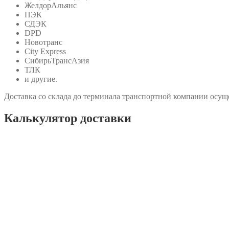
ЖелдорАльянс
ПЭК
СДЭК
DPD
Новотранс
City Express
СибирьТрансАзия
ТЛК
и другие.
Доставка со склада до терминала транспортной компании осуще
Калькулятор доставки