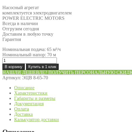
Насосный агрегат
комплектуется электродвигателем
POWER ELECTRIC MOTORS
Всегда в наличии
Отгрузим сегодня
Доставим в любую точку
Гарантия
Номинальная подача: 65 м³/ч
Номинальный напор: 70 м
Количество
товара
В корзину
Купить в 1 клик
Насос
НАШЛИ ДЕШЕВЛЕ? ПОЛУЧИТЬ ПЕРСОНАЛЬНУЮ СКИД
ЭЦВ
Артикул:
ЭЦВ 8-65-70
8-
65-
Описание
70
Характеристики
Габариты и размеры
Документация
Оплата
Доставка
Калькулятор доставки
Описание