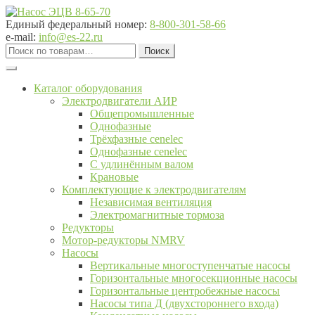
Перейти
Перейти
к
к
Единый федеральный номер:
8-800-301-58-66
навигации
содержимому
e-mail:
info@es-22.ru
Искать:
Поиск
Каталог оборудования
Электродвигатели АИР
Общепромышленные
Однофазные
Трёхфазные cenelec
Однофазные cenelec
С удлинённым валом
Крановые
Комплектующие к электродвигателям
Независимая вентиляция
Электромагнитные тормоза
Редукторы
Мотор-редукторы NMRV
Насосы
Вертикальные многоступенчатые насосы
Горизонтальные многосекционные насосы
Горизонтальные центробежные насосы
Насосы типа Д (двухстороннего входа)