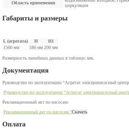
водоснабжение холодное, горно
Область применения
циркуляция
Габариты и размеры
L (агрегата)
H
H1
1560 мм
186 мм
200 мм
Размерность линейных данных в таблице: мм.
Документация
Руководство по эксплуатации “Агрегат электронасосный це
Руководство по эксплуатации “Агрегат электронасосный це
Рекламационный акт по насосам:
Рекламационный акт по насосам.”
Скачать
Оплата