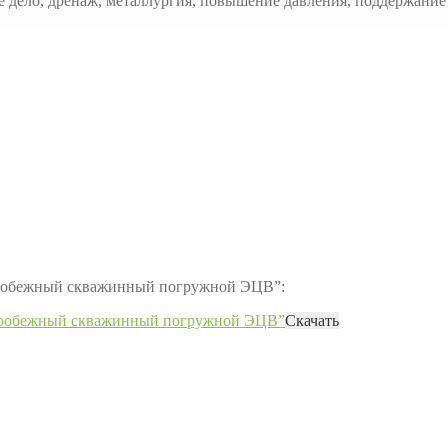
е дело, дренаж, металлургия, повышение давления, поддержани
нтробежный скважинный погружной ЭЦВ”:
нтробежный скважинный погружной ЭЦВ”
Скачать