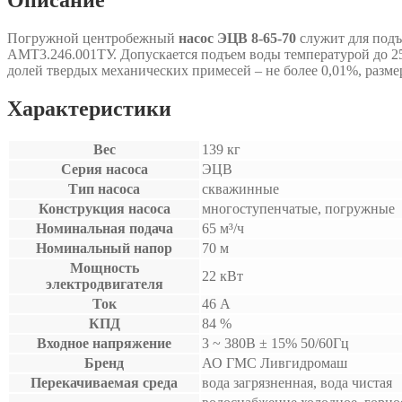
Погружной центробежный
насос ЭЦВ 8-65-70
служит для подъ
АМТ3.246.001ТУ. Допускается подъем воды температурой до 25°С
долей твердых механических примесей – не более 0,01%, размеро
Характеристики
Вес
139 кг
Серия насоса
ЭЦВ
Тип насоса
скважинные
Конструкция насоса
многоступенчатые, погружные
Номинальная подача
65 м³/ч
Номинальный напор
70 м
Мощность
22 кВт
электродвигателя
Ток
46 А
КПД
84 %
Входное напряжение
3 ~ 380B ± 15% 50/60Гц
Бренд
АО ГМС Ливгидромаш
Перекачиваемая среда
вода загрязненная, вода чистая