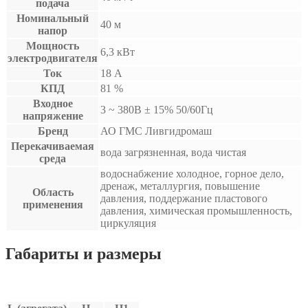
подача
Номинальный
40 м
напор
Мощность
6,3 кВт
электродвигателя
Ток
18 А
КПД
81 %
Входное
3 ~ 380B ± 15% 50/60Гц
напряжение
Бренд
АО ГМС Ливгидромаш
Перекачиваемая
вода загрязненная, вода чистая
среда
водоснабжение холодное, горное дело,
дренаж, металлургия, повышение
Область
давления, поддержание пластового
применения
давления, химическая промышленность,
циркуляция
Габариты и размеры