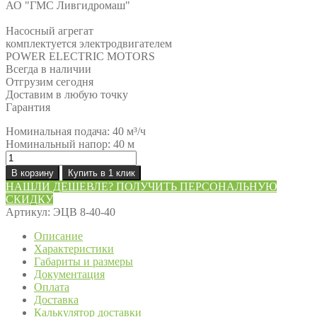
АО "ГМС Ливгидромаш"
Насосный агрегат
комплектуется электродвигателем
POWER ELECTRIC MOTORS
Всегда в наличии
Отгрузим сегодня
Доставим в любую точку
Гарантия
Номинальная подача: 40 м³/ч
Номинальный напор: 40 м
Количество
товара
В корзину
Купить в 1 клик
Насос
НАШЛИ ДЕШЕВЛЕ? ПОЛУЧИТЬ ПЕРСОНАЛЬНУЮ
ЭЦВ
СКИДКУ
8-
Артикул:
ЭЦВ 8-40-40
40-
40
Описание
Характеристики
Габариты и размеры
Документация
Оплата
Доставка
Калькулятор доставки