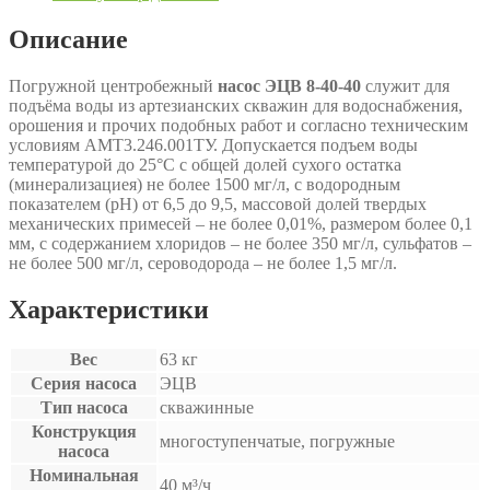
Описание
Погружной центробежный
насос ЭЦВ 8-40-40
служит для
подъёма воды из артезианских скважин для водоснабжения,
орошения и прочих подобных работ и согласно техническим
условиям АМТ3.246.001ТУ. Допускается подъем воды
температурой до 25°С с общей долей сухого остатка
(минерализациея) не более 1500 мг/л, с водородным
показателем (рН) от 6,5 до 9,5, массовой долей твердых
механических примесей – не более 0,01%, размером более 0,1
мм, с содержанием хлоридов – не более 350 мг/л, сульфатов –
не более 500 мг/л, сероводорода – не более 1,5 мг/л.
Характеристики
Вес
63 кг
Серия насоса
ЭЦВ
Тип насоса
скважинные
Конструкция
многоступенчатые, погружные
насоса
Номинальная
40 м³/ч