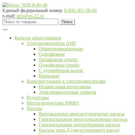
Перейти
Перейти
к
к
Единый федеральный номер:
8-800-301-58-66
навигации
содержимому
e-mail:
info@es-22.ru
Искать:
Поиск
Каталог оборудования
Электродвигатели АИР
Общепромышленные
Однофазные
Трёхфазные cenelec
Однофазные cenelec
С удлинённым валом
Крановые
Комплектующие к электродвигателям
Независимая вентиляция
Электромагнитные тормоза
Редукторы
Мотор-редукторы NMRV
Насосы
Вертикальные многоступенчатые насосы
Горизонтальные многосекционные насосы
Горизонтальные центробежные насосы
Насосы типа Д (двухстороннего входа)