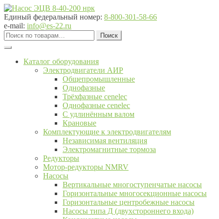
Перейти
Перейти
к
к
Единый федеральный номер:
8-800-301-58-66
навигации
содержимому
e-mail:
info@es-22.ru
Искать:
Поиск
Каталог оборудования
Электродвигатели АИР
Общепромышленные
Однофазные
Трёхфазные cenelec
Однофазные cenelec
С удлинённым валом
Крановые
Комплектующие к электродвигателям
Независимая вентиляция
Электромагнитные тормоза
Редукторы
Мотор-редукторы NMRV
Насосы
Вертикальные многоступенчатые насосы
Горизонтальные многосекционные насосы
Горизонтальные центробежные насосы
Насосы типа Д (двухстороннего входа)