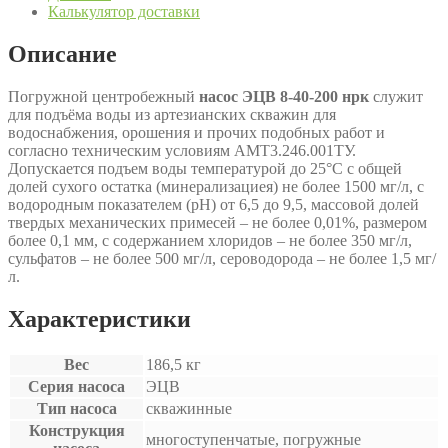
Калькулятор доставки
Описание
Погружной центробежный
насос ЭЦВ 8-40-200 нрк
служит
для подъёма воды из артезианских скважин для
водоснабжения, орошения и прочих подобных работ и
согласно техническим условиям АМТ3.246.001ТУ.
Допускается подъем воды температурой до 25°С с общей
долей сухого остатка (минерализациея) не более 1500 мг/л, с
водородным показателем (рН) от 6,5 до 9,5, массовой долей
твердых механических примесей – не более 0,01%, размером
более 0,1 мм, с содержанием хлоридов – не более 350 мг/л,
сульфатов – не более 500 мг/л, сероводорода – не более 1,5 мг/
л.
Характеристики
Вес
186,5 кг
Серия насоса
ЭЦВ
Тип насоса
скважинные
Конструкция
многоступенчатые, погружные