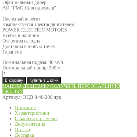
Официальный дилер
АО "ГМС Ливгидромаш"
Насосный агрегат
комплектуется электродвигателем
POWER ELECTRIC MOTORS
Всегда в наличии
Отгрузим сегодня
Доставим в любую точку
Гарантия
Номинальная подача: 40 м³/ч
Номинальный напор: 200 м
Количество
товара
В корзину
Купить в 1 клик
Насос
НАШЛИ ДЕШЕВЛЕ? ПОЛУЧИТЬ ПЕРСОНАЛЬНУЮ
ЭЦВ
СКИДКУ
8-
Артикул:
ЭЦВ 8-40-200 нрк
40-
200
Описание
нрк
Характеристики
Габариты и размеры
Документация
Оплата
Доставка