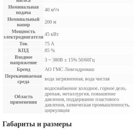
насоса
Номинальная
40 м³/ч
подача
Номинальный
200 м
напор
Мощность
45 кВт
электродвигателя
Ток
75 А
КПД
85 %
Входное
3 ~ 380B ± 15% 50/60Гц
напряжение
Бренд
АО ГМС Ливгидромаш
Перекачиваемая
вода загрязненная, вода чистая
среда
водоснабжение холодное, горное дело,
дренаж, металлургия, повышение
Область
давления, поддержание пластового
применения
давления, химическая промышленность,
циркуляция
Габариты и размеры