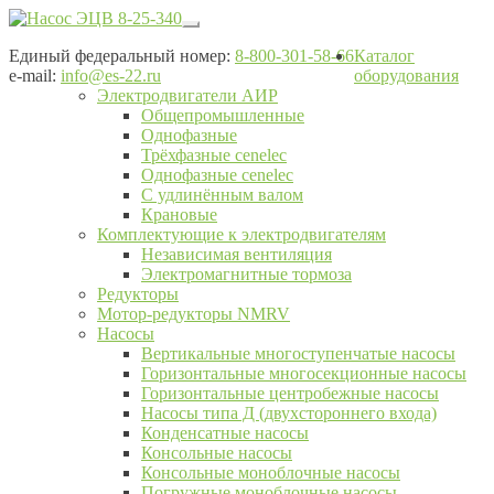
Перейти
Перейти
к
к
Единый федеральный номер:
8-800-301-58-66
Каталог
навигации
содержимому
e-mail:
info@es-22.ru
оборудования
Электродвигатели АИР
Общепромышленные
Однофазные
Трёхфазные cenelec
Однофазные cenelec
С удлинённым валом
Крановые
Комплектующие к электродвигателям
Независимая вентиляция
Электромагнитные тормоза
Редукторы
Мотор-редукторы NMRV
Насосы
Вертикальные многоступенчатые насосы
Горизонтальные многосекционные насосы
Горизонтальные центробежные насосы
Насосы типа Д (двухстороннего входа)
Конденсатные насосы
Консольные насосы
Консольные моноблочные насосы
Погружные моноблочные насосы