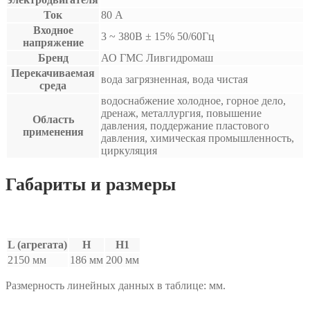
Ток
80 А
Входное
3 ~ 380B ± 15% 50/60Гц
напряжение
Бренд
АО ГМС Ливгидромаш
Перекачиваемая
вода загрязненная, вода чистая
среда
водоснабжение холодное, горное дело,
дренаж, металлургия, повышение
Область
давления, поддержание пластового
применения
давления, химическая промышленность,
циркуляция
Габариты и размеры
L (агрегата)
H
H1
2150 мм
186 мм
200 мм
Размерность линейных данных в таблице: мм.