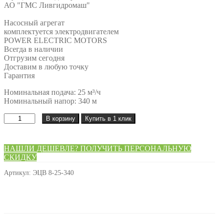
АО "ГМС Ливгидромаш"
Насосный агрегат
комплектуется электродвигателем
POWER ELECTRIC MOTORS
Всегда в наличии
Отгрузим сегодня
Доставим в любую точку
Гарантия
Номинальная подача: 25 м³/ч
Номинальный напор: 340 м
Количество
В корзину
Купить в 1 клик
товара
Насос
ЭЦВ
НАШЛИ ДЕШЕВЛЕ? ПОЛУЧИТЬ ПЕРСОНАЛЬНУЮ
8-
СКИДКУ
25-
340
Артикул:
ЭЦВ 8-25-340