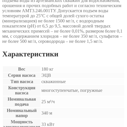
подъёма воды из артезианских скважин для водоснабжения,
орошения и прочих подобных работ и согласно техническим
условиям АМТ3.246.001ТУ. Допускается подъем воды
температурой до 25°С с общей долей сухого остатка
(минерализациея) не более 1500 мг/л, с водородным
показателем (рН) от 6,5 до 9,5, массовой долей твердых
механических примесей – не более 0,01%, размером более 0,1
мм, с содержанием хлоридов – не более 350 мг/л, сульфатов –
не более 500 мг/л, сероводорода – не более 1,5 мг/л.
Характеристики
Вес
180 кг
Серия насоса
ЭЦВ
Тип насоса
скважинные
Конструкция
многоступенчатые, погружные
насоса
Номинальная
25 м³/ч
подача
Номинальный
340 м
напор
Мощность
33 кВт
электродвигателя