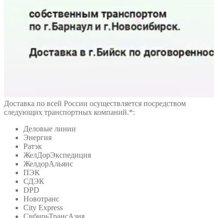
Доставка по всей России осуществляется посредством
следующих транспортных компаний.*:
Деловые линии
Энергия
Ратэк
ЖелДорЭкспедиция
ЖелдорАльянс
ПЭК
СДЭК
DPD
Новотранс
City Express
СибирьТрансАзия