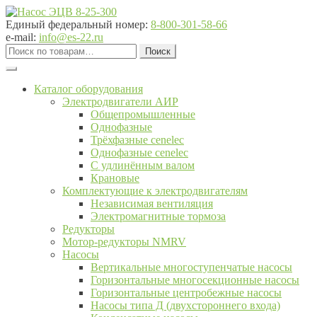
Перейти
Перейти
к
к
Единый федеральный номер:
8-800-301-58-66
навигации
содержимому
e-mail:
info@es-22.ru
Искать:
Поиск
Каталог оборудования
Электродвигатели АИР
Общепромышленные
Однофазные
Трёхфазные cenelec
Однофазные cenelec
С удлинённым валом
Крановые
Комплектующие к электродвигателям
Независимая вентиляция
Электромагнитные тормоза
Редукторы
Мотор-редукторы NMRV
Насосы
Вертикальные многоступенчатые насосы
Горизонтальные многосекционные насосы
Горизонтальные центробежные насосы
Насосы типа Д (двухстороннего входа)