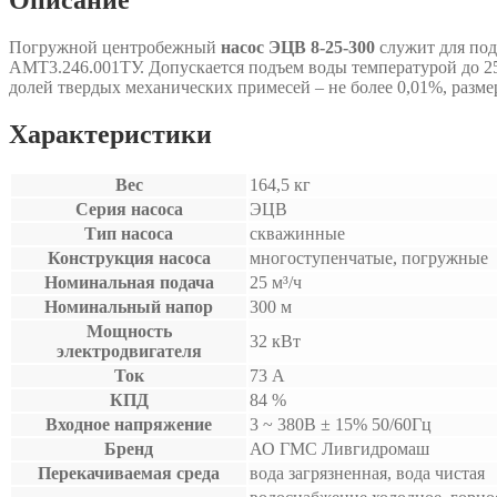
Погружной центробежный
насос ЭЦВ 8-25-300
служит для под
АМТ3.246.001ТУ. Допускается подъем воды температурой до 25°С
долей твердых механических примесей – не более 0,01%, размеро
Характеристики
Вес
164,5 кг
Серия насоса
ЭЦВ
Тип насоса
скважинные
Конструкция насоса
многоступенчатые, погружные
Номинальная подача
25 м³/ч
Номинальный напор
300 м
Мощность
32 кВт
электродвигателя
Ток
73 А
КПД
84 %
Входное напряжение
3 ~ 380B ± 15% 50/60Гц
Бренд
АО ГМС Ливгидромаш
Перекачиваемая среда
вода загрязненная, вода чистая