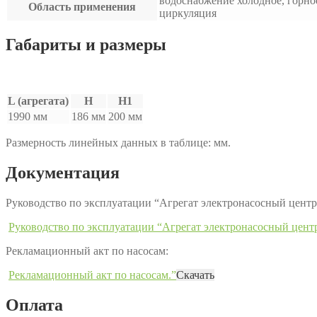
водоснабжение холодное, горно
Область применения
циркуляция
Габариты и размеры
L (агрегата)
H
H1
1990 мм
186 мм
200 мм
Размерность линейных данных в таблице: мм.
Документация
Руководство по эксплуатации “Агрегат электронасосный це
Руководство по эксплуатации “Агрегат электронасосный це
Рекламационный акт по насосам:
Рекламационный акт по насосам.”
Скачать
Оплата