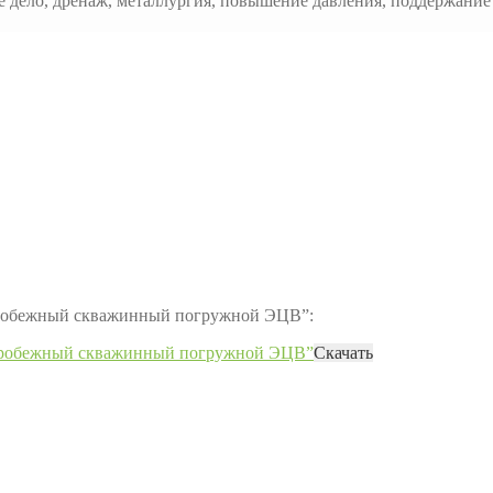
е дело, дренаж, металлургия, повышение давления, поддержани
нтробежный скважинный погружной ЭЦВ”:
нтробежный скважинный погружной ЭЦВ”
Скачать