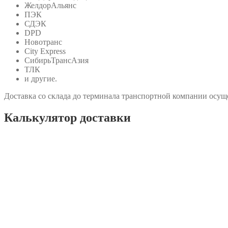
ЖелдорАльянс
ПЭК
СДЭК
DPD
Новотранс
City Express
СибирьТрансАзия
ТЛК
и другие.
Доставка со склада до терминала транспортной компании осуще
Калькулятор доставки