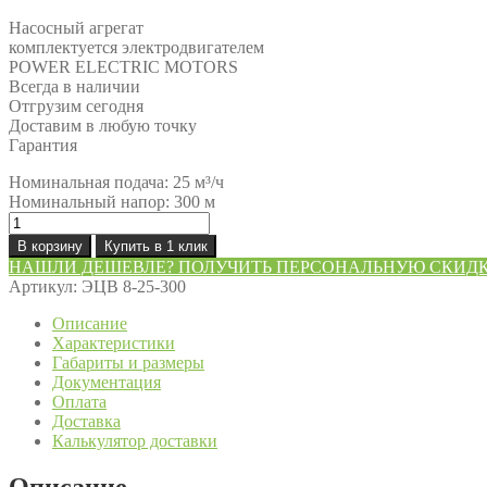
Насосный агрегат
комплектуется электродвигателем
POWER ELECTRIC MOTORS
Всегда в наличии
Отгрузим сегодня
Доставим в любую точку
Гарантия
Номинальная подача: 25 м³/ч
Номинальный напор: 300 м
Количество
товара
В корзину
Купить в 1 клик
Насос
НАШЛИ ДЕШЕВЛЕ? ПОЛУЧИТЬ ПЕРСОНАЛЬНУЮ СКИД
ЭЦВ
Артикул:
ЭЦВ 8-25-300
8-
25-
Описание
300
Характеристики
Габариты и размеры
Документация
Оплата
Доставка
Калькулятор доставки
Описание