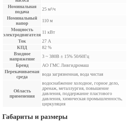
насоса
Номинальная
25 м³/ч
подача
Номинальный
110 м
напор
Мощность
11 кВт
электродвигателя
Ток
27 А
КПД
82 %
Входное
3 ~ 380B ± 15% 50/60Гц
напряжение
Бренд
АО ГМС Ливгидромаш
Перекачиваемая
вода загрязненная, вода чистая
среда
водоснабжение холодное, горное дело,
дренаж, металлургия, повышение
Область
давления, поддержание пластового
применения
давления, химическая промышленность,
циркуляция
Габариты и размеры