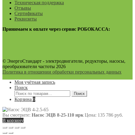
Техническая поддержка
Отзывы
Сертификаты
Реквизиты
Принимаем к оплате через сервис РОБОКАССА:
© ЭнергоСтандарт - электродвигатели, редукторы, насосы,
преобразователи частоты 2026
Политика в отношении обработки персональных данных
Моя учётная запись
Поиск
Искать:
Поиск
Корзина
0
Вы смотрите:
Насос ЭЦВ 8-25-110 нрк
Цена:
135 786
руб.
В корзину