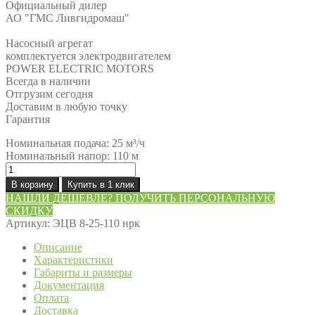
Официальный дилер
АО "ГМС Ливгидромаш"
Насосный агрегат
комплектуется электродвигателем
POWER ELECTRIC MOTORS
Всегда в наличии
Отгрузим сегодня
Доставим в любую точку
Гарантия
Номинальная подача: 25 м³/ч
Номинальный напор: 110 м
Количество
товара
В корзину
Купить в 1 клик
Насос
НАШЛИ ДЕШЕВЛЕ? ПОЛУЧИТЬ ПЕРСОНАЛЬНУЮ
ЭЦВ
СКИДКУ
8-
Артикул:
ЭЦВ 8-25-110 нрк
25-
110
Описание
нрк
Характеристики
Габариты и размеры
Документация
Оплата
Доставка