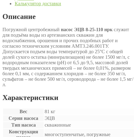
Калькулятор доставки
Описание
Погружной центробежный
насос ЭЦВ 8-25-110 нрк
служит
для подъёма воды из артезианских скважин для
водоснабжения, орошения и прочих подобных работ и
согласно техническим условиям АМТ3.246.001ТУ.
Допускается подъем воды температурой до 25°С с общей
долей сухого остатка (минерализациея) не более 1500 мг/л, с
водородным показателем (рН) от 6,5 до 9,5, массовой долей
твердых механических примесей – не более 0,01%, размером
более 0,1 мм, с содержанием хлоридов – не более 350 мг/л,
сульфатов – не более 500 мг/л, сероводорода – не более 1,5 мг/
л.
Характеристики
Вес
81 кг
Серия насоса
ЭЦВ
Тип насоса
скважинные
Конструкция
многоступенчатые, погружные