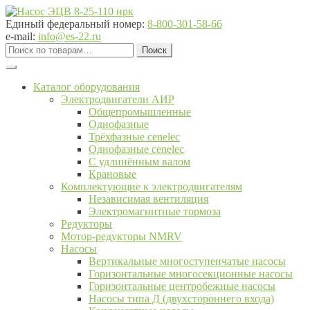
Перейти
Перейти
к
к
Единый федеральный номер:
8-800-301-58-66
навигации
содержимому
e-mail:
info@es-22.ru
Искать:
Поиск
Каталог оборудования
Электродвигатели АИР
Общепромышленные
Однофазные
Трёхфазные cenelec
Однофазные cenelec
С удлинённым валом
Крановые
Комплектующие к электродвигателям
Независимая вентиляция
Электромагнитные тормоза
Редукторы
Мотор-редукторы NMRV
Насосы
Вертикальные многоступенчатые насосы
Горизонтальные многосекционные насосы
Горизонтальные центробежные насосы
Насосы типа Д (двухстороннего входа)