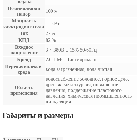
подача
Номинальный
100 м
напор
Мощность
11 кВт
электродвигателя
Ток
27 А
КПД
82 %
Входное
3 ~ 380B ± 15% 50/60Гц
напряжение
Бренд
АО ГМС Ливгидромаш
Перекачиваемая
вода загрязненная, вода чистая
среда
водоснабжение холодное, горное дело,
дренаж, металлургия, повышение
Область
давления, поддержание пластового
применения
давления, химическая промышленность,
циркуляция
Габариты и размеры