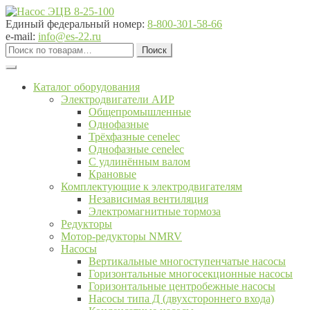
Перейти
Перейти
к
к
Единый федеральный номер:
8-800-301-58-66
навигации
содержимому
e-mail:
info@es-22.ru
Искать:
Поиск
Каталог оборудования
Электродвигатели АИР
Общепромышленные
Однофазные
Трёхфазные cenelec
Однофазные cenelec
С удлинённым валом
Крановые
Комплектующие к электродвигателям
Независимая вентиляция
Электромагнитные тормоза
Редукторы
Мотор-редукторы NMRV
Насосы
Вертикальные многоступенчатые насосы
Горизонтальные многосекционные насосы
Горизонтальные центробежные насосы
Насосы типа Д (двухстороннего входа)