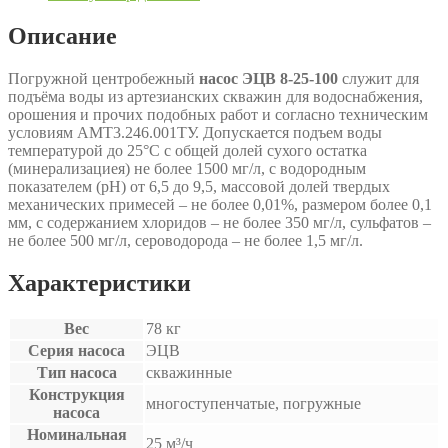
Описание
Погружной центробежный
насос ЭЦВ 8-25-100
служит для
подъёма воды из артезианских скважин для водоснабжения,
орошения и прочих подобных работ и согласно техническим
условиям АМТ3.246.001ТУ. Допускается подъем воды
температурой до 25°С с общей долей сухого остатка
(минерализациея) не более 1500 мг/л, с водородным
показателем (рН) от 6,5 до 9,5, массовой долей твердых
механических примесей – не более 0,01%, размером более 0,1
мм, с содержанием хлоридов – не более 350 мг/л, сульфатов –
не более 500 мг/л, сероводорода – не более 1,5 мг/л.
Характеристики
Вес
78 кг
Серия насоса
ЭЦВ
Тип насоса
скважинные
Конструкция
многоступенчатые, погружные
насоса
Номинальная
25 м³/ч