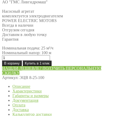
АО "ГМС Ливгидромаш"
Насосный агрегат
комплектуется электродвигателем
POWER ELECTRIC MOTORS
Всегда в наличии
Отгрузим сегодня
Доставим в любую точку
Гарантия
Номинальная подача: 25 м³/ч
Номинальный напор: 100 м
Количество
товара
В корзину
Купить в 1 клик
Насос
НАШЛИ ДЕШЕВЛЕ? ПОЛУЧИТЬ ПЕРСОНАЛЬНУЮ
ЭЦВ
СКИДКУ
8-
Артикул:
ЭЦВ 8-25-100
25-
100
Описание
Характеристики
Габариты и размеры
Документация
Оплата
Доставка
Калькулятор доставки