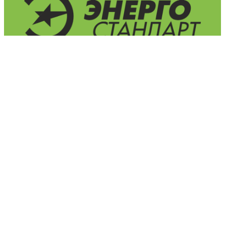
Промышленное оборудование с региональных складов
656041, г. Барнаул, пр. Ленина, д. 158А, оф. 201
630087, г. Новосибирск, ул. Ватутина, д. 99Т, оф. 218
650000, г. Кемерово, пр-т Ленина, 52
660135, г. Красноярск, ул. Молокова, 33, пом. 68
Единый федеральный номер:
8-800-301-58-66
+7 (3852) 50-21-16
+7 (3852) 50-14-16
Электронная почта:
info@es-22.ru
nsk@es-22.ru
Время работы: пн-пт 09:00-17:00 (МСК +4), обед: 12:00-13:00,
сб и вс - выходной.
Пользовательское соглашение