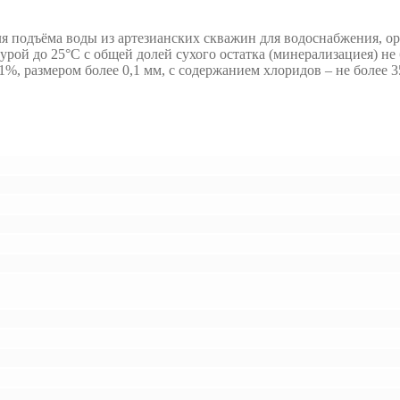
я подъёма воды из артезианских скважин для водоснабжения, о
й до 25°С с общей долей сухого остатка (минерализациея) не бо
, размером более 0,1 мм, с содержанием хлоридов – не более 350