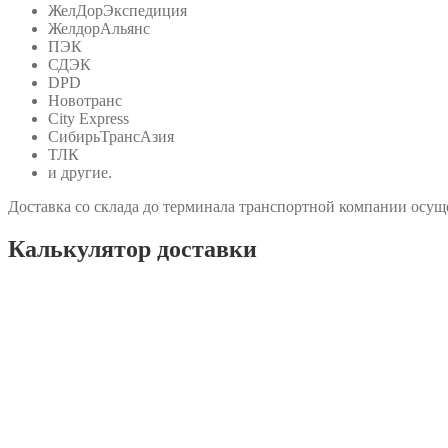
ЖелДорЭкспедиция
ЖелдорАльянс
ПЭК
СДЭК
DPD
Новотранс
City Express
СибирьТрансАзия
ТЛК
и другие.
Доставка со склада до терминала транспортной компании осуще
Калькулятор доставки