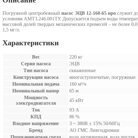
Погружной центробежный
насос ЭЦВ 12-160-65 нро
служит дл
условиям АМТ3.246.001ТУ. Допускается подъем воды температуро
массовой долей твердых механических примесей – не более 0,01%
1,5 мг/л.
Характеристики
Вес
220 кг
Серия насоса
ЭЦВ
Тип насоса
скважинные
Конструкция насоса
многоступенчатые, погружные
Номинальная подача
160 м³/ч
Номинальный напор
65 м
Мощность
45 кВт
электродвигателя
Ток
93 А
КПД
86 %
Входное напряжение
3 ~ 380B ± 15% 50/60Гц
Бренд
АО ГМС Ливгидромаш
Перекачиваемая среда
вода загрязненная, вода чистая