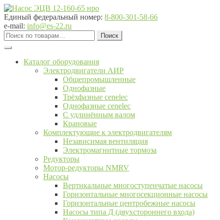
Перейти
Перейти
к
к
Единый федеральный номер:
8-800-301-58-66
навигации
содержимому
e-mail:
info@es-22.ru
Искать:
Поиск
Каталог оборудования
Электродвигатели АИР
Общепромышленные
Однофазные
Трёхфазные cenelec
Однофазные cenelec
С удлинённым валом
Крановые
Комплектующие к электродвигателям
Независимая вентиляция
Электромагнитные тормоза
Редукторы
Мотор-редукторы NMRV
Насосы
Вертикальные многоступенчатые насосы
Горизонтальные многосекционные насосы
Горизонтальные центробежные насосы
Насосы типа Д (двухстороннего входа)