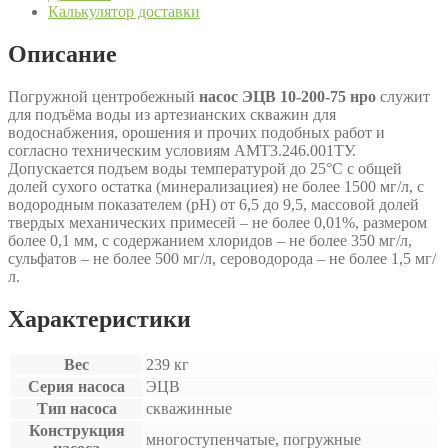
Калькулятор доставки
Описание
Погружной центробежный
насос ЭЦВ 10-200-75 нро
служит
для подъёма воды из артезианских скважин для
водоснабжения, орошения и прочих подобных работ и
согласно техническим условиям АМТ3.246.001ТУ.
Допускается подъем воды температурой до 25°С с общей
долей сухого остатка (минерализациея) не более 1500 мг/л, с
водородным показателем (рН) от 6,5 до 9,5, массовой долей
твердых механических примесей – не более 0,01%, размером
более 0,1 мм, с содержанием хлоридов – не более 350 мг/л,
сульфатов – не более 500 мг/л, сероводорода – не более 1,5 мг/
л.
Характеристики
Вес
239 кг
Серия насоса
ЭЦВ
Тип насоса
скважинные
Конструкция
многоступенчатые, погружные