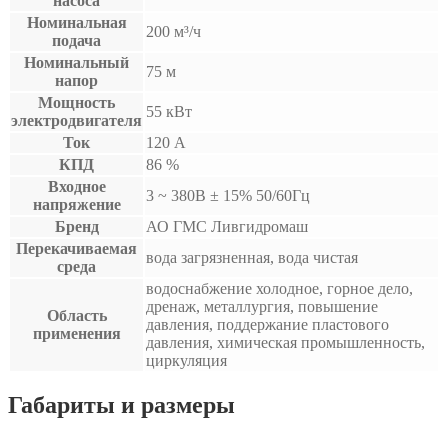
насоса
Номинальная
200 м³/ч
подача
Номинальный
75 м
напор
Мощность
55 кВт
электродвигателя
Ток
120 А
КПД
86 %
Входное
3 ~ 380B ± 15% 50/60Гц
напряжение
Бренд
АО ГМС Ливгидромаш
Перекачиваемая
вода загрязненная, вода чистая
среда
водоснабжение холодное, горное дело,
дренаж, металлургия, повышение
Область
давления, поддержание пластового
применения
давления, химическая промышленность,
циркуляция
Габариты и размеры