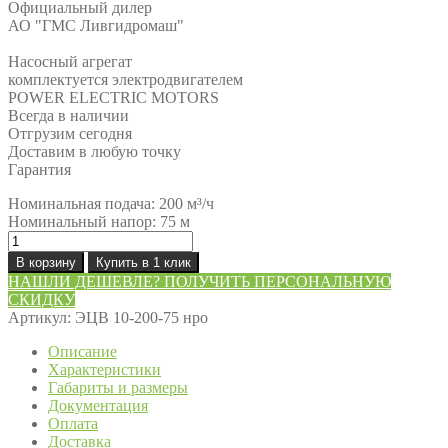
Официальный дилер
АО "ГМС Ливгидромаш"
Насосный агрегат
комплектуется электродвигателем
POWER ELECTRIC MOTORS
Всегда в наличии
Отгрузим сегодня
Доставим в любую точку
Гарантия
Номинальная подача: 200 м³/ч
Номинальный напор: 75 м
Количество
товара
В корзину
Купить в 1 клик
Насос
НАШЛИ ДЕШЕВЛЕ? ПОЛУЧИТЬ ПЕРСОНАЛЬНУЮ
ЭЦВ
СКИДКУ
10-
Артикул:
ЭЦВ 10-200-75 нро
200-
75
Описание
нро
Характеристики
Габариты и размеры
Документация
Оплата
Доставка