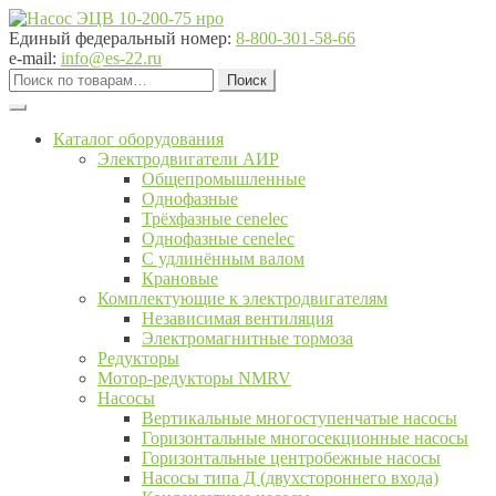
Перейти
Перейти
к
к
Единый федеральный номер:
8-800-301-58-66
навигации
содержимому
e-mail:
info@es-22.ru
Искать:
Поиск
Каталог оборудования
Электродвигатели АИР
Общепромышленные
Однофазные
Трёхфазные cenelec
Однофазные cenelec
С удлинённым валом
Крановые
Комплектующие к электродвигателям
Независимая вентиляция
Электромагнитные тормоза
Редукторы
Мотор-редукторы NMRV
Насосы
Вертикальные многоступенчатые насосы
Горизонтальные многосекционные насосы
Горизонтальные центробежные насосы
Насосы типа Д (двухстороннего входа)