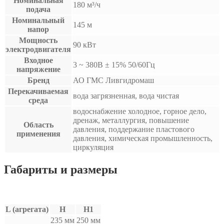
Номинальная
180 м³/ч
подача
Номинальный
145 м
напор
Мощность
90 кВт
электродвигателя
Входное
3 ~ 380B ± 15% 50/60Гц
напряжение
Бренд
АО ГМС Ливгидромаш
Перекачиваемая
вода загрязненная, вода чистая
среда
водоснабжение холодное, горное дело,
дренаж, металлургия, повышение
Область
давления, поддержание пластового
применения
давления, химическая промышленность,
циркуляция
Габариты и размеры
L (агрегата)
H
H1
235 мм
250 мм