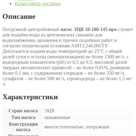
Калькулятор доставки
Описание
Погружной центробежный
насос ЭЦВ 10-180-145 нро
служит
для подъёма воды из артезианских скважин для
водоснабжения, орошения и прочих подобных работ и
согласно техническим условиям АМТ3.246.001ТУ.
Допускается подъем воды температурой до 25°С с общей
долей сухого остатка (минерализациея) не более 1500 мг/л, с
водородным показателем (рН) от 6,5 до 9,5, массовой долей
твердых механических примесей – не более 0,01%, размером
более 0,1 мм, с содержанием хлоридов – не более 350 мг/л,
сульфатов – не более 500 мг/л, сероводорода – не более 1,5 мг/
л.
Характеристики
Серия насоса
ЭЦВ
Тип насоса
скважинные
Конструкция
многоступенчатые, погружные
насоса