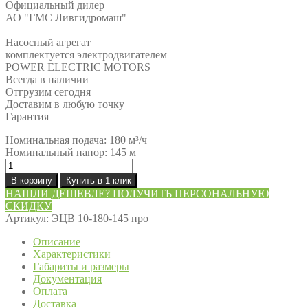
Официальный дилер
АО "ГМС Ливгидромаш"
Насосный агрегат
комплектуется электродвигателем
POWER ELECTRIC MOTORS
Всегда в наличии
Отгрузим сегодня
Доставим в любую точку
Гарантия
Номинальная подача: 180 м³/ч
Номинальный напор: 145 м
Количество
товара
В корзину
Купить в 1 клик
Насос
НАШЛИ ДЕШЕВЛЕ? ПОЛУЧИТЬ ПЕРСОНАЛЬНУЮ
ЭЦВ
СКИДКУ
10-
Артикул:
ЭЦВ 10-180-145 нро
180-
145
Описание
нро
Характеристики
Габариты и размеры
Документация
Оплата
Доставка