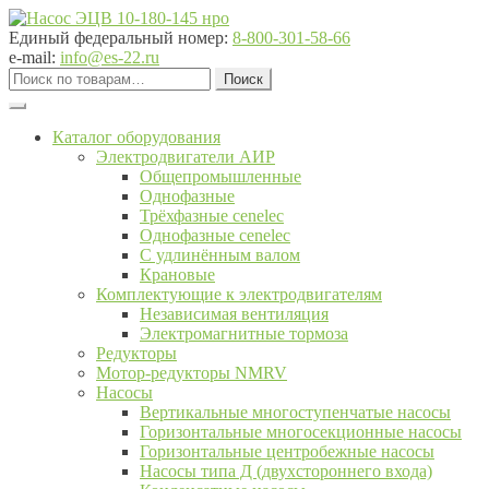
Перейти
Перейти
к
к
Единый федеральный номер:
8-800-301-58-66
навигации
содержимому
e-mail:
info@es-22.ru
Искать:
Поиск
Каталог оборудования
Электродвигатели АИР
Общепромышленные
Однофазные
Трёхфазные cenelec
Однофазные cenelec
С удлинённым валом
Крановые
Комплектующие к электродвигателям
Независимая вентиляция
Электромагнитные тормоза
Редукторы
Мотор-редукторы NMRV
Насосы
Вертикальные многоступенчатые насосы
Горизонтальные многосекционные насосы
Горизонтальные центробежные насосы
Насосы типа Д (двухстороннего входа)