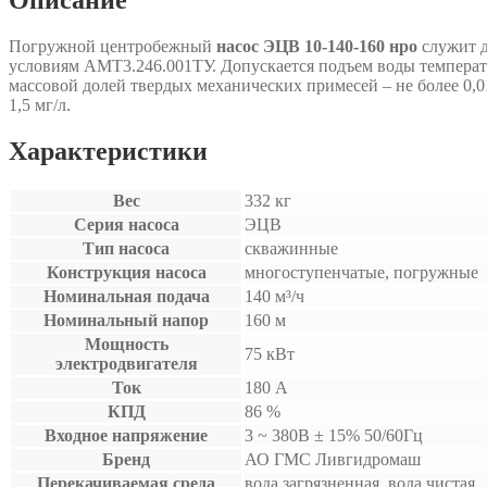
Погружной центробежный
насос ЭЦВ 10-140-160 нро
служит 
условиям АМТ3.246.001ТУ. Допускается подъем воды температуро
массовой долей твердых механических примесей – не более 0,01%
1,5 мг/л.
Характеристики
Вес
332 кг
Серия насоса
ЭЦВ
Тип насоса
скважинные
Конструкция насоса
многоступенчатые, погружные
Номинальная подача
140 м³/ч
Номинальный напор
160 м
Мощность
75 кВт
электродвигателя
Ток
180 А
КПД
86 %
Входное напряжение
3 ~ 380B ± 15% 50/60Гц
Бренд
АО ГМС Ливгидромаш
Перекачиваемая среда
вода загрязненная, вода чистая