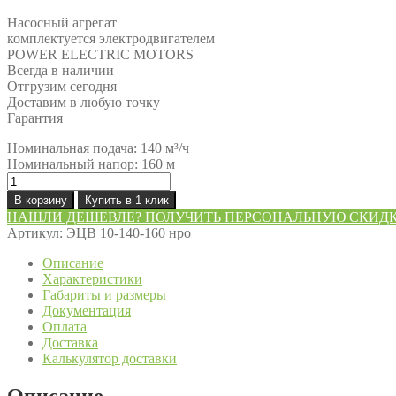
Насосный агрегат
комплектуется электродвигателем
POWER ELECTRIC MOTORS
Всегда в наличии
Отгрузим сегодня
Доставим в любую точку
Гарантия
Номинальная подача: 140 м³/ч
Номинальный напор: 160 м
Количество
товара
В корзину
Купить в 1 клик
Насос
НАШЛИ ДЕШЕВЛЕ? ПОЛУЧИТЬ ПЕРСОНАЛЬНУЮ СКИД
ЭЦВ
Артикул:
ЭЦВ 10-140-160 нро
10-
140-
Описание
160
Характеристики
нро
Габариты и размеры
Документация
Оплата
Доставка
Калькулятор доставки
Описание