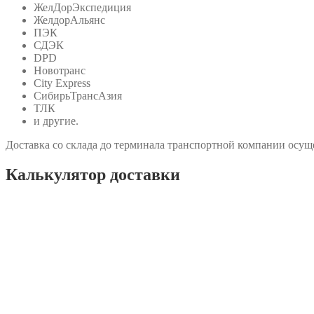
ЖелДорЭкспедиция
ЖелдорАльянс
ПЭК
СДЭК
DPD
Новотранс
City Express
СибирьТрансАзия
ТЛК
и другие.
Доставка со склада до терминала транспортной компании осуще
Калькулятор доставки