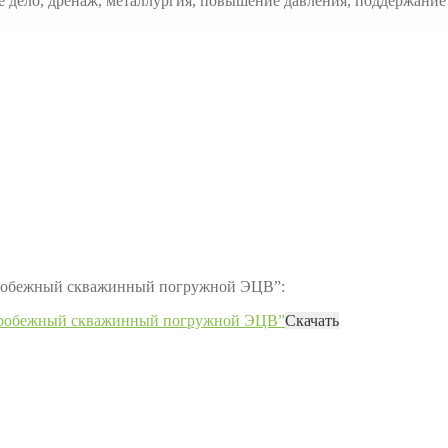
е дело, дренаж, металлургия, повышение давления, поддержани
нтробежный скважинный погружной ЭЦВ”:
нтробежный скважинный погружной ЭЦВ”
Скачать