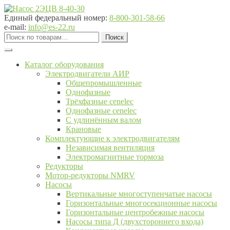
Перейти
Перейти
к
к
Единый федеральный номер:
8-800-301-58-66
навигации
содержимому
e-mail:
info@es-22.ru
Искать:
Поиск
Каталог оборудования
Электродвигатели АИР
Общепромышленные
Однофазные
Трёхфазные cenelec
Однофазные cenelec
С удлинённым валом
Крановые
Комплектующие к электродвигателям
Независимая вентиляция
Электромагнитные тормоза
Редукторы
Мотор-редукторы NMRV
Насосы
Вертикальные многоступенчатые насосы
Горизонтальные многосекционные насосы
Горизонтальные центробежные насосы
Насосы типа Д (двухстороннего входа)