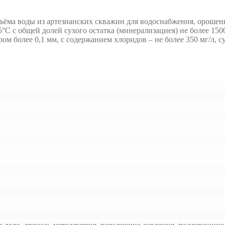
ёма воды из артезианских скважин для водоснабжения, орошени
 с общей долей сухого остатка (минерализациея) не более 1500 
м более 0,1 мм, с содержанием хлоридов – не более 350 мг/л, сул