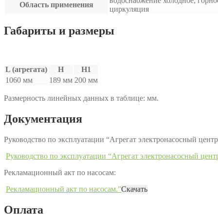
водоснабжение холодное, горно
Область применения
циркуляция
Габариты и размеры
L (агрегата)
H
H1
1060 мм
189 мм
200 мм
Размерность линейных данных в таблице: мм.
Документация
Руководство по эксплуатации “Агрегат электронасосный це
Руководство по эксплуатации “Агрегат электронасосный це
Рекламационный акт по насосам:
Рекламационный акт по насосам.”
Скачать
Оплата