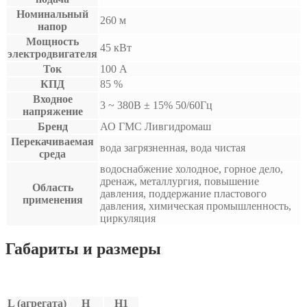
Номинальный
260 м
напор
Мощность
45 кВт
электродвигателя
Ток
100 А
КПД
85 %
Входное
3 ~ 380B ± 15% 50/60Гц
напряжение
Бренд
АО ГМС Ливгидромаш
Перекачиваемая
вода загрязненная, вода чистая
среда
водоснабжение холодное, горное дело,
дренаж, металлургия, повышение
Область
давления, поддержание пластового
применения
давления, химическая промышленность,
циркуляция
Габариты и размеры
L (агрегата)
H
H1