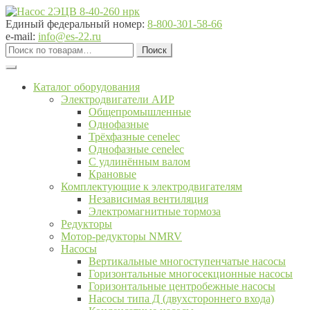
Перейти
Перейти
к
к
Единый федеральный номер:
8-800-301-58-66
навигации
содержимому
e-mail:
info@es-22.ru
Искать:
Поиск
Каталог оборудования
Электродвигатели АИР
Общепромышленные
Однофазные
Трёхфазные cenelec
Однофазные cenelec
С удлинённым валом
Крановые
Комплектующие к электродвигателям
Независимая вентиляция
Электромагнитные тормоза
Редукторы
Мотор-редукторы NMRV
Насосы
Вертикальные многоступенчатые насосы
Горизонтальные многосекционные насосы
Горизонтальные центробежные насосы
Насосы типа Д (двухстороннего входа)