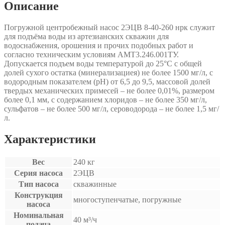
Описание
Погружной центробежный насос 2ЭЦВ 8-40-260 нрк служит
для подъёма воды из артезианских скважин для
водоснабжения, орошения и прочих подобных работ и
согласно техническим условиям АМТ3.246.001ТУ.
Допускается подъем воды температурой до 25°С с общей
долей сухого остатка (минерализациея) не более 1500 мг/л, с
водородным показателем (рН) от 6,5 до 9,5, массовой долей
твердых механических примесей – не более 0,01%, размером
более 0,1 мм, с содержанием хлоридов – не более 350 мг/л,
сульфатов – не более 500 мг/л, сероводорода – не более 1,5 мг/
л.
Характеристики
Вес
240 кг
Серия насоса
2ЭЦВ
Тип насоса
скважинные
Конструкция
многоступенчатые, погружные
насоса
Номинальная
40 м³/ч
подача