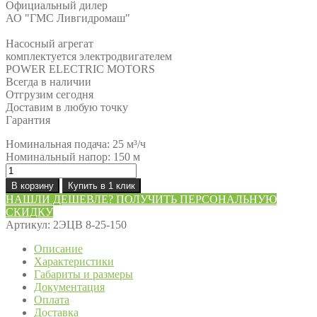
Официальный дилер
АО "ГМС Ливгидромаш"
Насосный агрегат
комплектуется электродвигателем
POWER ELECTRIC MOTORS
Всегда в наличии
Отгрузим сегодня
Доставим в любую точку
Гарантия
Номинальная подача: 25 м³/ч
Номинальный напор: 150 м
Количество
товара
В корзину
Купить в 1 клик
Насос
НАШЛИ ДЕШЕВЛЕ? ПОЛУЧИТЬ ПЕРСОНАЛЬНУЮ
2ЭЦВ
СКИДКУ
8-
Артикул:
2ЭЦВ 8-25-150
25-
150
Описание
Характеристики
Габариты и размеры
Документация
Оплата
Доставка