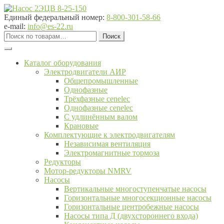
Перейти
Перейти
к
к
Единый федеральный номер:
8-800-301-58-66
навигации
содержимому
e-mail:
info@es-22.ru
Искать:
Поиск
Каталог оборудования
Электродвигатели АИР
Общепромышленные
Однофазные
Трёхфазные cenelec
Однофазные cenelec
С удлинённым валом
Крановые
Комплектующие к электродвигателям
Независимая вентиляция
Электромагнитные тормоза
Редукторы
Мотор-редукторы NMRV
Насосы
Вертикальные многоступенчатые насосы
Горизонтальные многосекционные насосы
Горизонтальные центробежные насосы
Насосы типа Д (двухстороннего входа)