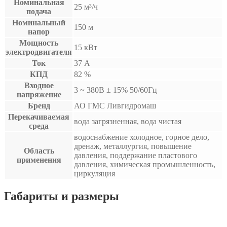
Номинальная
25 м³/ч
подача
Номинальный
150 м
напор
Мощность
15 кВт
электродвигателя
Ток
37 А
КПД
82 %
Входное
3 ~ 380B ± 15% 50/60Гц
напряжение
Бренд
АО ГМС Ливгидромаш
Перекачиваемая
вода загрязненная, вода чистая
среда
водоснабжение холодное, горное дело,
дренаж, металлургия, повышение
Область
давления, поддержание пластового
применения
давления, химическая промышленность,
циркуляция
Габариты и размеры