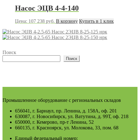
Насос ЭЦВ 4-4-140
Цена:
107 238
руб.
В корзину
Купить в 1 клик
Насос 2ЭЦВ 8-25-125 нрк
Насос 2ЭЦВ 8-25-150 нрк
Поиск
Поиск
Промышленное оборудование с региональных складов
656041, г. Барнаул, пр. Ленина, д. 158А, оф. 201
630087, г. Новосибирск, ул. Ватутина, д. 99Т, оф. 218
650000, г. Кемерово, пр-т Ленина, 52
660135, г. Красноярск, ул. Молокова, 33, пом. 68
Единый федеральный номер: