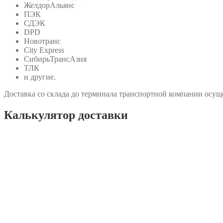
ЖелдорАльянс
ПЭК
СДЭК
DPD
Новотранс
City Express
СибирьТрансАзия
ТЛК
и другие.
Доставка со склада до терминала транспортной компании осуще
Калькулятор доставки