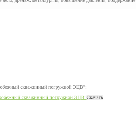
е дело, дренаж, металлургия, повышение давления, поддержани
нтробежный скважинный погружной ЭЦВ”:
нтробежный скважинный погружной ЭЦВ”
Скачать