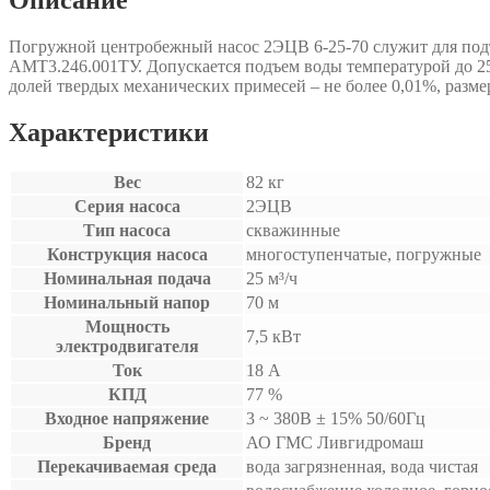
Погружной центробежный насос 2ЭЦВ 6-25-70 служит для подъ
АМТ3.246.001ТУ. Допускается подъем воды температурой до 25°С
долей твердых механических примесей – не более 0,01%, размеро
Характеристики
Вес
82 кг
Серия насоса
2ЭЦВ
Тип насоса
скважинные
Конструкция насоса
многоступенчатые, погружные
Номинальная подача
25 м³/ч
Номинальный напор
70 м
Мощность
7,5 кВт
электродвигателя
Ток
18 А
КПД
77 %
Входное напряжение
3 ~ 380B ± 15% 50/60Гц
Бренд
АО ГМС Ливгидромаш
Перекачиваемая среда
вода загрязненная, вода чистая