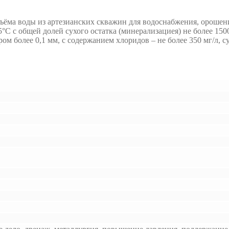
ёма воды из артезианских скважин для водоснабжения, орошени
 с общей долей сухого остатка (минерализациея) не более 1500 
м более 0,1 мм, с содержанием хлоридов – не более 350 мг/л, сул