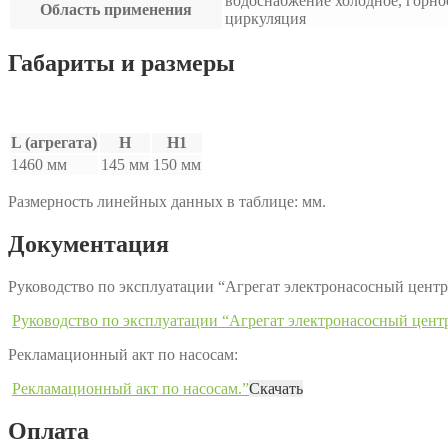
водоснабжение холодное, горно
Область применения
циркуляция
Габариты и размеры
L (агрегата)
H
H1
1460 мм
145 мм
150 мм
Размерность линейных данных в таблице: мм.
Документация
Руководство по эксплуатации “Агрегат электронасосный це
Руководство по эксплуатации “Агрегат электронасосный це
Рекламационный акт по насосам:
Рекламационный акт по насосам.”
Скачать
Оплата