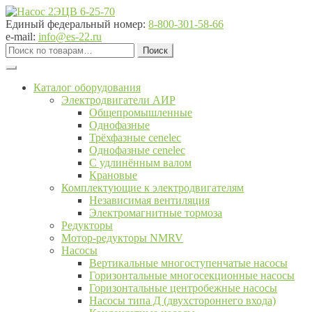
Перейти
Перейти
к
к
Единый федеральный номер:
8-800-301-58-66
навигации
содержимому
e-mail:
info@es-22.ru
Искать:
Поиск
Каталог оборудования
Электродвигатели АИР
Общепромышленные
Однофазные
Трёхфазные cenelec
Однофазные cenelec
С удлинённым валом
Крановые
Комплектующие к электродвигателям
Независимая вентиляция
Электромагнитные тормоза
Редукторы
Мотор-редукторы NMRV
Насосы
Вертикальные многоступенчатые насосы
Горизонтальные многосекционные насосы
Горизонтальные центробежные насосы
Насосы типа Д (двухстороннего входа)