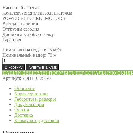
Насосный агрегат
комплектуется электродвигателем
POWER ELECTRIC MOTORS
Всегда в наличии
Отгрузим сегодня
Доставим в любую точку
Гарантия
Номинальная подача: 25 м³/ч
Номинальный напор: 70 м
Количество
товара
В корзину
Купить в 1 клик
Насос
НАШЛИ ДЕШЕВЛЕ? ПОЛУЧИТЬ ПЕРСОНАЛЬНУЮ СКИД
2ЭЦВ
Артикул:
2ЭЦВ 6-25-70
6-
25-
Описание
70
Характеристики
Габариты и размеры
Документация
Оплата
Доставка
Калькулятор доставки
Описание