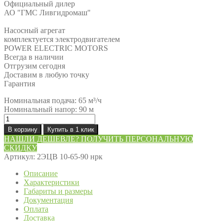
Официальный дилер
АО "ГМС Ливгидромаш"
Насосный агрегат
комплектуется электродвигателем
POWER ELECTRIC MOTORS
Всегда в наличии
Отгрузим сегодня
Доставим в любую точку
Гарантия
Номинальная подача: 65 м³/ч
Номинальный напор: 90 м
Количество
товара
В корзину
Купить в 1 клик
Насос
НАШЛИ ДЕШЕВЛЕ? ПОЛУЧИТЬ ПЕРСОНАЛЬНУЮ
2ЭЦВ
СКИДКУ
10-
Артикул:
2ЭЦВ 10-65-90 нрк
65-
90
Описание
нрк
Характеристики
Габариты и размеры
Документация
Оплата
Доставка