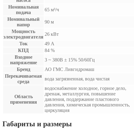
насоса
Номинальная
65 м³/ч
подача
Номинальный
90 м
напор
Мощность
26 кВт
электродвигателя
Ток
49 А
КПД
84 %
Входное
3 ~ 380B ± 15% 50/60Гц
напряжение
Бренд
АО ГМС Ливгидромаш
Перекачиваемая
вода загрязненная, вода чистая
среда
водоснабжение холодное, горное дело,
дренаж, металлургия, повышение
Область
давления, поддержание пластового
применения
давления, химическая промышленность,
циркуляция
Габариты и размеры