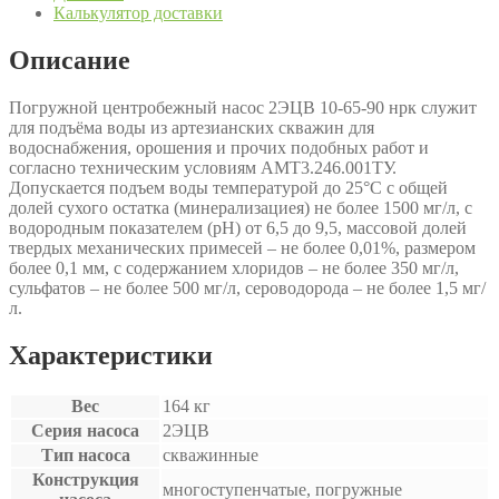
Калькулятор доставки
Описание
Погружной центробежный насос 2ЭЦВ 10-65-90 нрк служит
для подъёма воды из артезианских скважин для
водоснабжения, орошения и прочих подобных работ и
согласно техническим условиям АМТ3.246.001ТУ.
Допускается подъем воды температурой до 25°С с общей
долей сухого остатка (минерализациея) не более 1500 мг/л, с
водородным показателем (рН) от 6,5 до 9,5, массовой долей
твердых механических примесей – не более 0,01%, размером
более 0,1 мм, с содержанием хлоридов – не более 350 мг/л,
сульфатов – не более 500 мг/л, сероводорода – не более 1,5 мг/
л.
Характеристики
Вес
164 кг
Серия насоса
2ЭЦВ
Тип насоса
скважинные
Конструкция
многоступенчатые, погружные