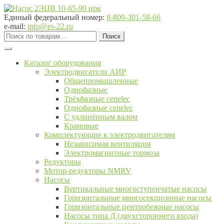
Перейти
Перейти
к
к
Единый федеральный номер:
8-800-301-58-66
навигации
содержимому
e-mail:
info@es-22.ru
Искать:
Поиск
Каталог оборудования
Электродвигатели АИР
Общепромышленные
Однофазные
Трёхфазные cenelec
Однофазные cenelec
С удлинённым валом
Крановые
Комплектующие к электродвигателям
Независимая вентиляция
Электромагнитные тормоза
Редукторы
Мотор-редукторы NMRV
Насосы
Вертикальные многоступенчатые насосы
Горизонтальные многосекционные насосы
Горизонтальные центробежные насосы
Насосы типа Д (двухстороннего входа)