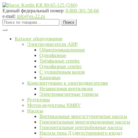
Перейти
Перейти
к
к
Единый федеральный номер:
8-800-301-58-66
навигации
содержимому
e-mail:
info@es-22.ru
Искать:
Поиск
Каталог оборудования
Электродвигатели АИР
Общепромышленные
Однофазные
Трёхфазные cenelec
Однофазные cenelec
С удлинённым валом
Крановые
Комплектующие к электродвигателям
Независимая вентиляция
Электромагнитные тормоза
Редукторы
Мотор-редукторы NMRV
Насосы
Вертикальные многоступенчатые насосы
Горизонтальные многосекционные насосы
Горизонтальные центробежные насосы
Насосы типа Д (двухстороннего входа)