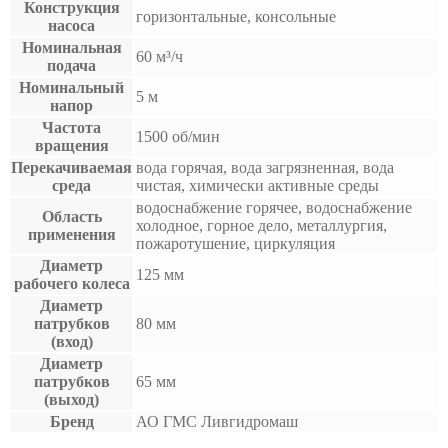
Конструкция
горизонтальные, консольные
насоса
Номинальная
60 м³/ч
подача
Номинальный
5 м
напор
Частота
1500 об/мин
вращения
Перекачиваемая
вода горячая, вода загрязненная, вода
среда
чистая, химически активные среды
водоснабжение горячее, водоснабжение
Область
холодное, горное дело, металлургия,
применения
пожаротушение, циркуляция
Диаметр
125 мм
рабочего колеса
Диаметр
патрубков
80 мм
(вход)
Диаметр
патрубков
65 мм
(выход)
Бренд
АО ГМС Ливгидромаш