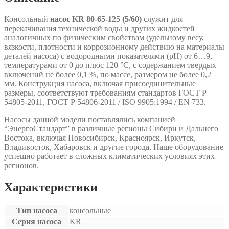
Консольный
насос KR 80-65-125 (5/60)
служит для
перекачивания технической воды и других жидкостей
аналогичных по физическим свойствам (удельному весу,
вязкости, плотности и коррозионному действию на материалы
деталей насоса) с водородными показателями (рН) от 6…9,
температурами от 0 до плюс 120 °С, с содержанием твердых
включений не более 0,1 %, по массе, размером не более 0,2
мм. Конструкция насоса, включая присоединительные
размеры, соответствуют требованиям стандартов ГОСТ Р
54805-2011, ГОСТ Р 54806-2011 / ISO 9905:1994 / EN 733.
Насосы данной модели поставлялись компанией
“ЭнергоСтандарт” в различные регионы Сибири и Дальнего
Востока, включая Новосибирск, Красноярск, Иркутск,
Владивосток, Хабаровск и другие города. Наше оборудование
успешно работает в сложных климатических условиях этих
регионов.
Характеристики
Тип насоса
консольные
Серия насоса
KR