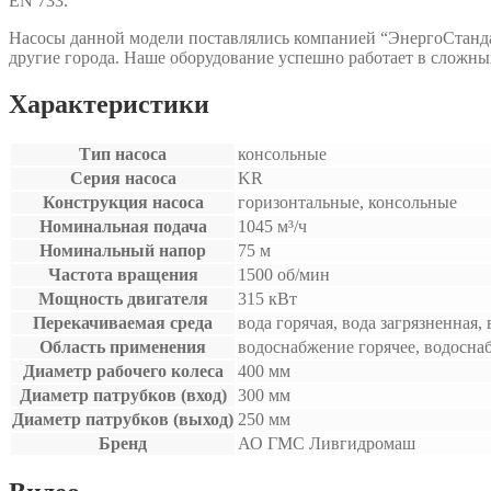
EN 733.
Насосы данной модели поставлялись компанией “ЭнергоСтанда
другие города. Наше оборудование успешно работает в сложны
Характеристики
Тип насоса
консольные
Серия насоса
KR
Конструкция насоса
горизонтальные, консольные
Номинальная подача
1045 м³/ч
Номинальный напор
75 м
Частота вращения
1500 об/мин
Мощность двигателя
315 кВт
Перекачиваемая среда
вода горячая, вода загрязненная,
Область применения
водоснабжение горячее, водосна
Диаметр рабочего колеса
400 мм
Диаметр патрубков (вход)
300 мм
Диаметр патрубков (выход)
250 мм
Бренд
АО ГМС Ливгидромаш