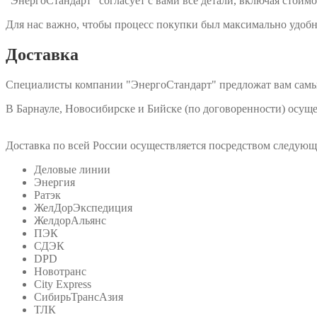
"ЭнергоСтандарт" согласует с вами все детали, включая стоимо
Для нас важно, чтобы процесс покупки был максимально удобн
Доставка
Специалисты компании "ЭнергоСтандарт" предложат вам самы
В Барнауле, Новосибирске и Бийске (по договоренности) осу
Доставка по всей России осуществляется посредством следую
Деловые линии
Энергия
Ратэк
ЖелДорЭкспедиция
ЖелдорАльянс
ПЭК
СДЭК
DPD
Новотранс
City Express
СибирьТрансАзия
ТЛК