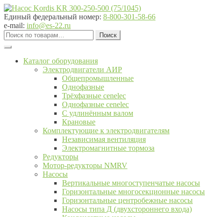
Перейти
Перейти
к
к
Единый федеральный номер:
8-800-301-58-66
навигации
содержимому
e-mail:
info@es-22.ru
Искать:
Поиск
Каталог оборудования
Электродвигатели АИР
Общепромышленные
Однофазные
Трёхфазные cenelec
Однофазные cenelec
С удлинённым валом
Крановые
Комплектующие к электродвигателям
Независимая вентиляция
Электромагнитные тормоза
Редукторы
Мотор-редукторы NMRV
Насосы
Вертикальные многоступенчатые насосы
Горизонтальные многосекционные насосы
Горизонтальные центробежные насосы
Насосы типа Д (двухстороннего входа)