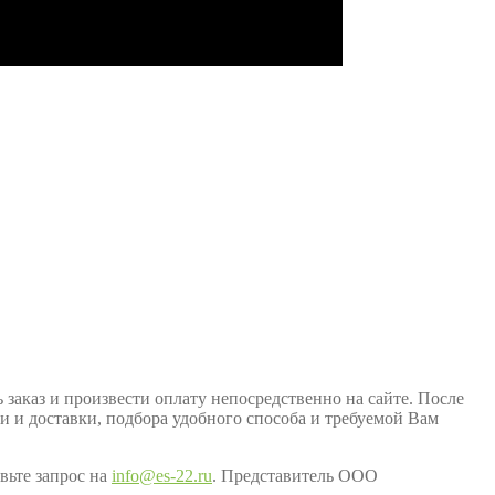
заказ и произвести оплату непосредственно на сайте. После
ки и доставки, подбора удобного способа и требуемой Вам
вьте запрос на
info@es-22.ru
. Представитель ООО