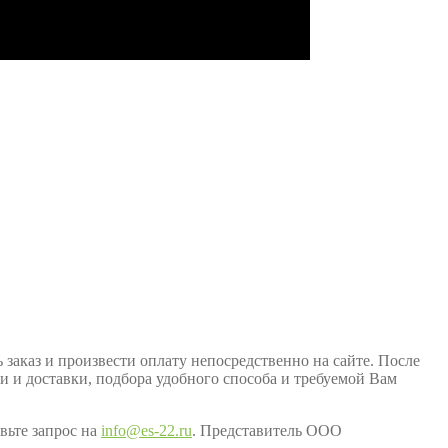
заказ и произвести оплату непосредственно на сайте. После
ки и доставки, подбора удобного способа и требуемой Вам
вьте запрос на
info@es-22.ru
. Представитель ООО