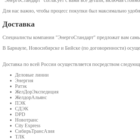
"ЭнергоСтандарт" согласует с вами все детали, включая стоимо
Для нас важно, чтобы процесс покупки был максимально удобн
Доставка
Специалисты компании "ЭнергоСтандарт" предложат вам самы
В Барнауле, Новосибирске и Бийске (по договоренности) осу
Доставка по всей России осуществляется посредством следую
Деловые линии
Энергия
Ратэк
ЖелДорЭкспедиция
ЖелдорАльянс
ПЭК
СДЭК
DPD
Новотранс
City Express
СибирьТрансАзия
ТЛК