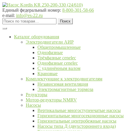
Перейти
Перейти
к
к
Единый федеральный номер:
8-800-301-58-66
навигации
содержимому
e-mail:
info@es-22.ru
Искать:
Поиск
Каталог оборудования
Электродвигатели АИР
Общепромышленные
Однофазные
Трёхфазные cenelec
Однофазные cenelec
С удлинённым валом
Крановые
Комплектующие к электродвигателям
Независимая вентиляция
Электромагнитные тормоза
Редукторы
Мотор-редукторы NMRV
Насосы
Вертикальные многоступенчатые насосы
Горизонтальные многосекционные насосы
Горизонтальные центробежные насосы
Насосы типа Д (двухстороннего входа)