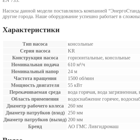
EN 733.
Насосы данной модели поставлялись компанией “ЭнергоСтанда
другие города. Наше оборудование успешно работает в сложны
Характеристики
Тип насоса
консольные
Серия насоса
KR
Конструкция насоса
горизонтальные, консольные
Номинальная подача
610 м³/ч
Номинальный напор
24 м
Частота вращения
1500 об/мин
Мощность двигателя
55 кВт
Перекачиваемая среда
вода горячая, вода загрязненная,
Область применения
водоснабжение горячее, водосна
Диаметр рабочего колеса
260 мм
Диаметр патрубков (вход)
250 мм
Диаметр патрубков (выход)
200 мм
Бренд
АО ГМС Ливгидромаш