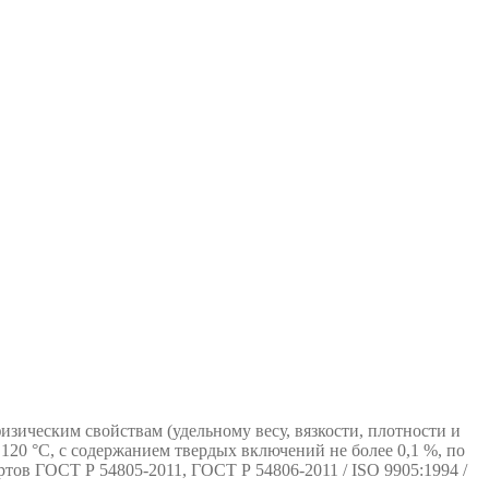
зическим свойствам (удельному весу, вязкости, плотности и
120 °С, с содержанием твердых включений не более 0,1 %, по
ртов ГОСТ Р 54805-2011, ГОСТ Р 54806-2011 / ISO 9905:1994 /