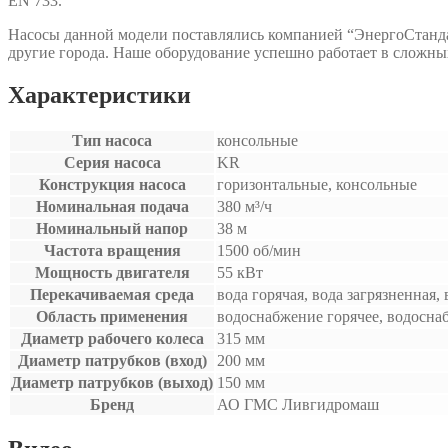
EN 733.
Насосы данной модели поставлялись компанией “ЭнергоСтанда
другие города. Наше оборудование успешно работает в сложны
Характеристики
Тип насоса
консольные
Серия насоса
KR
Конструкция насоса
горизонтальные, консольные
Номинальная подача
380 м³/ч
Номинальный напор
38 м
Частота вращения
1500 об/мин
Мощность двигателя
55 кВт
Перекачиваемая среда
вода горячая, вода загрязненная,
Область применения
водоснабжение горячее, водосна
Диаметр рабочего колеса
315 мм
Диаметр патрубков (вход)
200 мм
Диаметр патрубков (выход)
150 мм
Бренд
АО ГМС Ливгидромаш