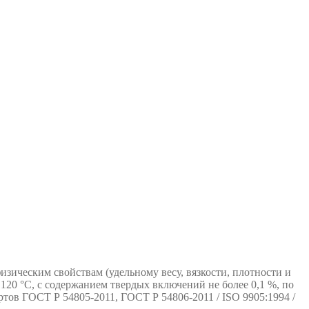
зическим свойствам (удельному весу, вязкости, плотности и
120 °С, с содержанием твердых включений не более 0,1 %, по
ртов ГОСТ Р 54805-2011, ГОСТ Р 54806-2011 / ISO 9905:1994 /