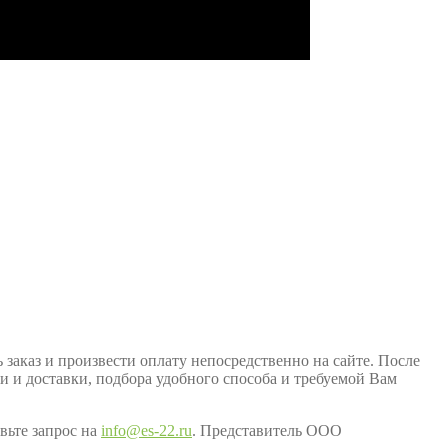
заказ и произвести оплату непосредственно на сайте. После
ки и доставки, подбора удобного способа и требуемой Вам
вьте запрос на
info@es-22.ru
. Представитель ООО