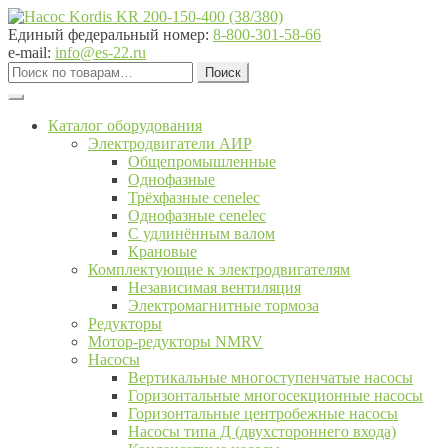
Перейти
Перейти
к
к
Единый федеральный номер:
8-800-301-58-66
навигации
содержимому
e-mail:
info@es-22.ru
Искать:
Поиск
Каталог оборудования
Электродвигатели АИР
Общепромышленные
Однофазные
Трёхфазные cenelec
Однофазные cenelec
С удлинённым валом
Крановые
Комплектующие к электродвигателям
Независимая вентиляция
Электромагнитные тормоза
Редукторы
Мотор-редукторы NMRV
Насосы
Вертикальные многоступенчатые насосы
Горизонтальные многосекционные насосы
Горизонтальные центробежные насосы
Насосы типа Д (двухстороннего входа)