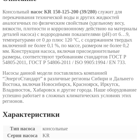
Консольный
насос KR 150-125-200 (39/280)
служит для
перекачивания технической воды и других жидкостей
аналогичных по физическим свойствам (удельному весу,
вязкости, плотности и коррозионному действию на материалы
деталей насоса) с водородными показателями (рН) от 6…9,
температурами от 0 до плюс 120 °С, с содержанием твердых
включений не более 0,1 %, по массе, размером не более 0,2
мм. Конструкция насоса, включая присоединительные
размеры, соответствуют требованиям стандартов ГОСТ Р
54805-2011, ГОСТ Р 54806-2011 / ISO 9905:1994 / EN 733.
Насосы данной модели поставлялись компанией
“ЭнергоСтандарт” в различные регионы Сибири и Дальнего
Востока, включая Новосибирск, Красноярск, Иркутск,
Владивосток, Хабаровск и другие города. Наше оборудование
успешно работает в сложных климатических условиях этих
регионов.
Характеристики
Тип насоса
консольные
Серия насоса
KR