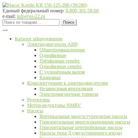
Перейти
Перейти
к
к
Единый федеральный номер:
8-800-301-58-66
навигации
содержимому
e-mail:
info@es-22.ru
Искать:
Поиск
Каталог оборудования
Электродвигатели АИР
Общепромышленные
Однофазные
Трёхфазные cenelec
Однофазные cenelec
С удлинённым валом
Крановые
Комплектующие к электродвигателям
Независимая вентиляция
Электромагнитные тормоза
Редукторы
Мотор-редукторы NMRV
Насосы
Вертикальные многоступенчатые насосы
Горизонтальные многосекционные насосы
Горизонтальные центробежные насосы
Насосы типа Д (двухстороннего входа)