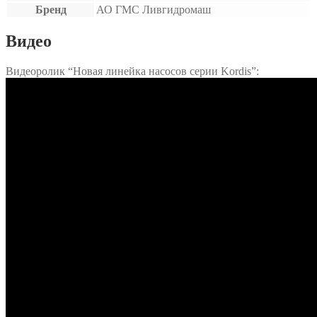
Бренд
АО ГМС Ливгидромаш
Видео
Видеоролик “Новая линейка насосов серии Kordis”: