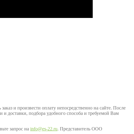
заказ и произвести оплату непосредственно на сайте. После
ки и доставки, подбора удобного способа и требуемой Вам
вьте запрос на
info@es-22.ru
. Представитель ООО