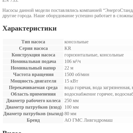
EN 733.
Насосы данной модели поставлялись компанией “ЭнергоСтанда
другие города. Наше оборудование успешно работает в сложны
Характеристики
Тип насоса
консольные
Серия насоса
KR
Конструкция насоса
горизонтальные, консольные
Номинальная подача
106 м³/ч
Номинальный напор
22 м
Частота вращения
1500 об/мин
Мощность двигателя
15 кВт
Перекачиваемая среда
вода горячая, вода загрязненная,
Область применения
водоснабжение горячее, водосна
Диаметр рабочего колеса
250 мм
Диаметр патрубков (вход)
100 мм
Диаметр патрубков (выход)
80 мм
Бренд
АО ГМС Ливгидромаш