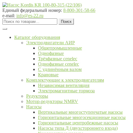
Перейти
Перейти
к
к
Единый федеральный номер:
8-800-301-58-66
навигации
содержимому
e-mail:
info@es-22.ru
Искать:
Поиск
Каталог оборудования
Электродвигатели АИР
Общепромышленные
Однофазные
Трёхфазные cenelec
Однофазные cenelec
С удлинённым валом
Крановые
Комплектующие к электродвигателям
Независимая вентиляция
Электромагнитные тормоза
Редукторы
Мотор-редукторы NMRV
Насосы
Вертикальные многоступенчатые насосы
Горизонтальные многосекционные насосы
Горизонтальные центробежные насосы
Насосы типа Д (двухстороннего входа)