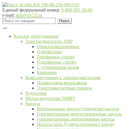
Перейти
Перейти
к
к
Единый федеральный номер:
8-800-301-58-66
навигации
содержимому
e-mail:
info@es-22.ru
Искать:
Поиск
Каталог оборудования
Электродвигатели АИР
Общепромышленные
Однофазные
Трёхфазные cenelec
Однофазные cenelec
С удлинённым валом
Крановые
Комплектующие к электродвигателям
Независимая вентиляция
Электромагнитные тормоза
Редукторы
Мотор-редукторы NMRV
Насосы
Вертикальные многоступенчатые насосы
Горизонтальные многосекционные насосы
Горизонтальные центробежные насосы
Насосы типа Д (двухстороннего входа)