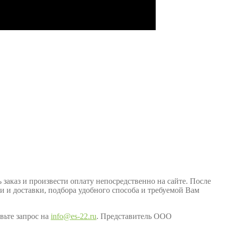
заказ и произвести оплату непосредственно на сайте. После
ки и доставки, подбора удобного способа и требуемой Вам
вьте запрос на
info@es-22.ru
. Представитель ООО