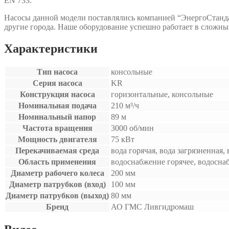
EN 733.
Насосы данной модели поставлялись компанией “ЭнергоСтанда
другие города. Наше оборудование успешно работает в сложны
Характеристики
Тип насоса
консольные
Серия насоса
KR
Конструкция насоса
горизонтальные, консольные
Номинальная подача
210 м³/ч
Номинальный напор
89 м
Частота вращения
3000 об/мин
Мощность двигателя
75 кВт
Перекачиваемая среда
вода горячая, вода загрязненная,
Область применения
водоснабжение горячее, водосна
Диаметр рабочего колеса
200 мм
Диаметр патрубков (вход)
100 мм
Диаметр патрубков (выход)
80 мм
Бренд
АО ГМС Ливгидромаш