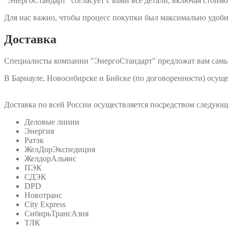
"ЭнергоСтандарт" согласует с вами все детали, включая стоимо
Для нас важно, чтобы процесс покупки был максимально удобн
Доставка
Специалисты компании "ЭнергоСтандарт" предложат вам самы
В Барнауле, Новосибирске и Бийске (по договоренности) осу
Доставка по всей России осуществляется посредством следую
Деловые линии
Энергия
Ратэк
ЖелДорЭкспедиция
ЖелдорАльянс
ПЭК
СДЭК
DPD
Новотранс
City Express
СибирьТрансАзия
ТЛК