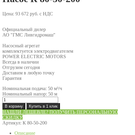
Цена:
93 672
руб.
с НДС
Официальный дилер
АО "ГМС Ливгидромаш"
Насосный агрегат
комплектуется электродвигателем
POWER ELECTRIC MOTORS
Всегда в наличии
Отгрузим сегодня
Доставим в любую точку
Гарантия
Номинальная подача: 50 м³/ч
Номинальный напор: 50 м
Количество
товара
В корзину
Купить в 1 клик
Насос
НАШЛИ ДЕШЕВЛЕ? ПОЛУЧИТЬ ПЕРСОНАЛЬНУЮ
К
СКИДКУ
80-
Артикул:
К 80-50-200
50-
200
Описание