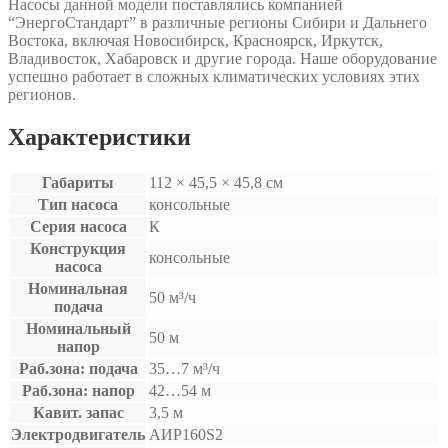
Насосы данной модели поставлялись компанией
“ЭнергоСтандарт” в различные регионы Сибири и Дальнего
Востока, включая Новосибирск, Красноярск, Иркутск,
Владивосток, Хабаровск и другие города. Наше оборудование
успешно работает в сложных климатических условиях этих
регионов.
Характеристики
Габариты
112 × 45,5 × 45,8 см
Тип насоса
консольные
Серия насоса
К
Конструкция
консольные
насоса
Номинальная
50 м³/ч
подача
Номинальный
50 м
напор
Раб.зона: подача
35…7 м³/ч
Раб.зона: напор
42…54 м
Кавит. запас
3,5 м
Электродвигатель
АИР160S2