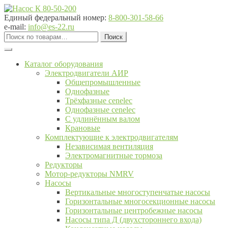
Перейти
Перейти
к
к
Единый федеральный номер:
8-800-301-58-66
навигации
содержимому
e-mail:
info@es-22.ru
Искать:
Поиск
Каталог оборудования
Электродвигатели АИР
Общепромышленные
Однофазные
Трёхфазные cenelec
Однофазные cenelec
С удлинённым валом
Крановые
Комплектующие к электродвигателям
Независимая вентиляция
Электромагнитные тормоза
Редукторы
Мотор-редукторы NMRV
Насосы
Вертикальные многоступенчатые насосы
Горизонтальные многосекционные насосы
Горизонтальные центробежные насосы
Насосы типа Д (двухстороннего входа)