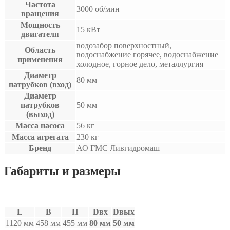
Частота
3000 об/мин
вращения
Мощность
15 кВт
двигателя
водозабор поверхностный,
Область
водоснабжение горячее, водоснабжение
применения
холодное, горное дело, металлургия
Диаметр
80 мм
патрубков (вход)
Диаметр
патрубков
50 мм
(выход)
Масса насоса
56 кг
Масса агрегата
230 кг
Бренд
АО ГМС Ливгидромаш
Габариты и размеры
L
B
H
Dвх
Dвых
1120 мм
458 мм
455 мм
80 мм
50 мм