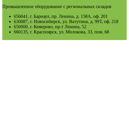
Промышленное оборудование с региональных складов
656041, г. Барнаул, пр. Ленина, д. 158А, оф. 201
630087, г. Новосибирск, ул. Ватутина, д. 99Т, оф. 218
650000, г. Кемерово, пр-т Ленина, 52
660135, г. Красноярск, ул. Молокова, 33, пом. 68
Единый федеральный номер:
8-800-301-58-66
+7 (3852) 50-21-16
+7 (3852) 50-14-16
Электронная почта:
info@es-22.ru
nsk@es-22.ru
Время работы: пн-пт 09:00-17:00 (МСК +4), обед: 12:00-13:00,
сб и вс - выходной.
Пользовательское соглашение
Продукция
Электродвигатели АИР
Электромагнитные тормоза