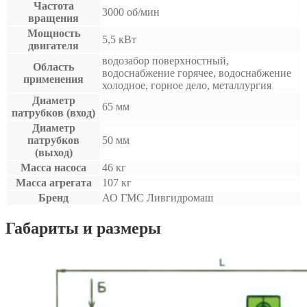
Частота
3000 об/мин
вращения
Мощность
5,5 кВт
двигателя
водозабор поверхностный,
Область
водоснабжение горячее, водоснабжение
применения
холодное, горное дело, металлургия
Диаметр
65 мм
патрубков (вход)
Диаметр
патрубков
50 мм
(выход)
Масса насоса
46 кг
Масса агрегата
107 кг
Бренд
АО ГМС Ливгидромаш
Габариты и размеры