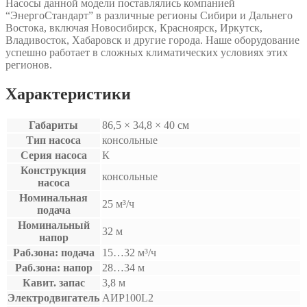
Насосы данной модели поставлялись компанией
“ЭнергоСтандарт” в различные регионы Сибири и Дальнего
Востока, включая Новосибирск, Красноярск, Иркутск,
Владивосток, Хабаровск и другие города. Наше оборудование
успешно работает в сложных климатических условиях этих
регионов.
Характеристики
Габариты
86,5 × 34,8 × 40 см
Тип насоса
консольные
Серия насоса
К
Конструкция
консольные
насоса
Номинальная
25 м³/ч
подача
Номинальный
32 м
напор
Раб.зона: подача
15…32 м³/ч
Раб.зона: напор
28…34 м
Кавит. запас
3,8 м
Электродвигатель
АИР100L2