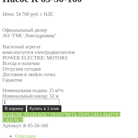
Цена:
54 768
руб.
с НДС
Официальный дилер
АО "ГМС Ливгидромаш"
Насосный агрегат
комплектуется электродвигателем
POWER ELECTRIC MOTORS
Всегда в наличии
Отгрузим сегодня
Доставим в любую точку
Гарантия
Номинальная подача: 25 м³/ч
Номинальный напор: 32 м
Количество
товара
В корзину
Купить в 1 клик
Насос
НАШЛИ ДЕШЕВЛЕ? ПОЛУЧИТЬ ПЕРСОНАЛЬНУЮ
К
СКИДКУ
65-
Артикул:
К 65-50-160
50-
160
Описание