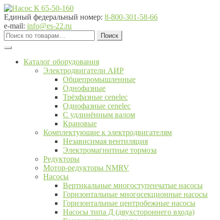
Перейти
Перейти
к
к
Единый федеральный номер:
8-800-301-58-66
навигации
содержимому
e-mail:
info@es-22.ru
Искать:
Поиск
Каталог оборудования
Электродвигатели АИР
Общепромышленные
Однофазные
Трёхфазные cenelec
Однофазные cenelec
С удлинённым валом
Крановые
Комплектующие к электродвигателям
Независимая вентиляция
Электромагнитные тормоза
Редукторы
Мотор-редукторы NMRV
Насосы
Вертикальные многоступенчатые насосы
Горизонтальные многосекционные насосы
Горизонтальные центробежные насосы
Насосы типа Д (двухстороннего входа)