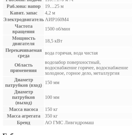
Раб.зона: напор
19…25 м
Кавит. запас
4,2 м
Электродвигатель
АИР160М4
Частота
1500 об/мин
вращения
Мощность
18,5 кВт
двигателя
Перекачиваемая
вода горячая, вода чистая
среда
водозабор поверхностный,
Область
водоснабжение горячее, водоснабжение
применения
холодное, горное дело, металлургия
Диаметр
150 мм
патрубков (вход)
Диаметр
патрубков
100 мм
(выход)
Масса насоса
150 кг
Масса агрегата
350 кг
Бренд
АО ГМС Ливгидромаш