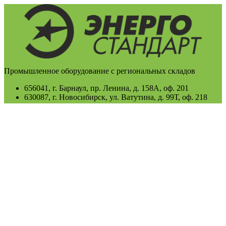
Промышленное оборудование с региональных складов
656041, г. Барнаул, пр. Ленина, д. 158А, оф. 201
630087, г. Новосибирск, ул. Ватутина, д. 99Т, оф. 218
650000, г. Кемерово, пр-т Ленина, 52
660135, г. Красноярск, ул. Молокова, 33, пом. 68
Единый федеральный номер:
8-800-301-58-66
+7 (3852) 50-21-16
+7 (3852) 50-14-16
Электронная почта:
info@es-22.ru
nsk@es-22.ru
Время работы: пн-пт 09:00-17:00 (МСК +4), обед: 12:00-13:00,
сб и вс - выходной.