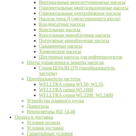
Вертикальные многоступенчатые насосы
Горизонтальные многосекционные насосы
Горизонтальные центробежные насосы
Насосы типа Д (двухстороннего входа)
Конденсатные насосы
Консольные насосы
Консольные моноблочные насосы
Погружные моноблочные насосы
Скважинные насосы
Химические насосы
Шестерные насосы для нефтепродуктов
Щиты управления и защиты насосов
Серия ЩУиЗН-ПЧ (преобразователь
частоты)
Преобразователи частоты
WELLTRA cерия WL50, WL55
WELLTRA cерия WL1000
WELLTRA серия WL2200, WL2400
Устройства плавного пуска
Дымососы
Вентиляторы ВЦ 14-46
Оплата и доставка
Условия оплаты
Условия доставки
Гарантийные условия