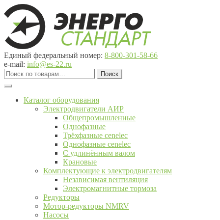
Перейти
Перейти
к
к
навигации
содержимому
Единый федеральный номер:
8-800-301-58-66
e-mail:
info@es-22.ru
Искать:
Поиск
Каталог оборудования
Электродвигатели АИР
Общепромышленные
Однофазные
Трёхфазные cenelec
Однофазные cenelec
С удлинённым валом
Крановые
Комплектующие к электродвигателям
Независимая вентиляция
Электромагнитные тормоза
Редукторы
Мотор-редукторы NMRV
Насосы