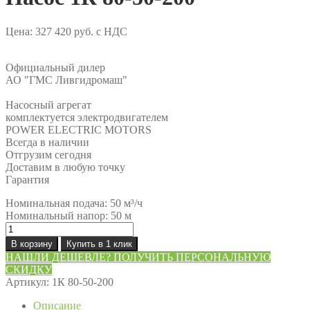
Цена:
327 420
руб.
с НДС
Официальный дилер
АО "ГМС Ливгидромаш"
Насосный агрегат
комплектуется электродвигателем
POWER ELECTRIC MOTORS
Всегда в наличии
Отгрузим сегодня
Доставим в любую точку
Гарантия
Номинальная подача: 50 м³/ч
Номинальный напор: 50 м
Количество
товара
В корзину
Купить в 1 клик
Насос
НАШЛИ ДЕШЕВЛЕ? ПОЛУЧИТЬ ПЕРСОНАЛЬНУЮ
1К
СКИДКУ
80-
Артикул:
1К 80-50-200
50-
200
Описание