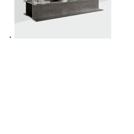
Насос Kordis KR 50-32-160.1 (5/8)
Цена:
Цена по запросу
Подробнее
Насос 2К 80-65-160а
Насос 1К 80-50-200м
Поиск
Поиск