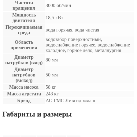
Частота
3000 об/мин
вращения
Мощность
18,5 кВт
двигателя
Перекачиваемая
вода горячая, вода чистая
среда
водозабор поверхностный,
Область
водоснабжение горячее, водоснабжение
применения
холодное, горное дело, металлургия
Диаметр
80 мм
патрубков (вход)
Диаметр
патрубков
50 мм
(выход)
Масса насоса
58 кг
Масса агрегата
248 кг
Бренд
АО ГМС Ливгидромаш
Габариты и размеры