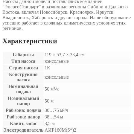
Насосы данной модели поставлялись компанией
“ЭнергоСтандарт” в различные регионы Сибири и Дальнего
Востока, включая Новосибирск, Красноярск, Иркутск,
Владивосток, Хабаровск и другие города. Наше оборудование
успешно работает в сложных климатических условиях этих
регионов.
Характеристики
Габариты
119 × 53,7 × 33,4 см
Тип насоса
консольные
Серия насоса
1К
Конструкция
консольные
насоса
Номинальная
50 м³/ч
подача
Номинальный
50 м
напор
Раб.зона: подача
30…75 м³/ч
Раб.зона: напор
38…54 м
Кавит. запас
3,5 м
Электродвигатель
АИР160M(S*)2