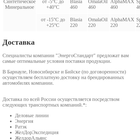
Синтетическое
от -5°С до
Blasia
OmalaOil
AlphaMAX
S
Минеральное
+40°С
460
460
460
4
от -15°С до
Blasia
OmalaOil
AlphaMAX
S
+25°С
220
220
220
2
Доставка
Специалисты компании "ЭнергоСтандарт" предложат вам
самые оптимальные условия поставки продукции.
В Барнауле, Новосибирске и Бийске (по договоренности)
осуществляем бесплатную достовку на брендированных
автомобилях компании.
Доставка по всей России осуществляется посредством
следующих транспортных компаний.*:
Деловые линии
Энергия
Ратэк
ЖелДорЭкспедиция
ЖелдорАльянс