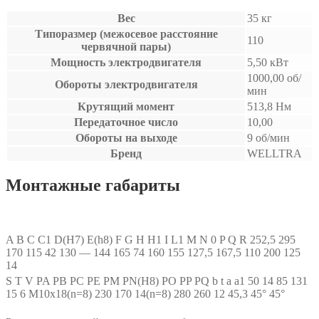
Вес
35 кг
Типоразмер (межосевое расстояние
110
червячной пары)
Мощность электродвигателя
5,50 кВт
1000,00 об/
Обороты электродвигателя
мин
Крутящий момент
513,8 Нм
Передаточное число
10,00
Обороты на выходе
9 об/мин
Бренд
WELLTRA
Монтажные габариты
A
B
C
C1
D(H7)
E(h8)
F
G
H
H1
I
L1
M
N
0
P
Q
R
252,5
295
170
115
42
130
—
144
165
74
160
155
127,5
167,5
110
200
125
14
S
T
V
PA
PB
PC
PE
PM
PN(H8)
PO
PP
PQ
b
t
a
a1
50
14
85
131
15
6
M10x18(n=8)
230
170
14(n=8)
280
260
12
45,3
45°
45°