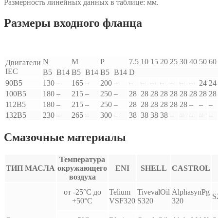
Размерность линейных данных в таблице: мм.
Размеры входного фланца
N
M
P
7.5
10
15
20
25
30
40
50
60
Двигатели
IEC
B5
B14
B5
B14
B5
B14
D
90B5
130
–
165
–
200
–
–
–
–
–
–
–
–
24
24
100B5
180
–
215
–
250
–
28
28
28
28
28
28
28
28
28
112B5
180
–
215
–
250
–
28
28
28
28
28
28
–
–
–
132B5
230
–
265
–
300
–
38
38
38
38
–
–
–
–
–
Смазочные материалы
Температура
ТИП МАСЛА
окружающего
ENI
SHELL
CASTROL
воздуха
от -25°С до
Telium
TivevalOil
AlphasynPg
S
+50°С
VSF320
S320
320