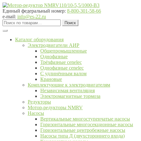
Перейти
Перейти
к
к
Единый федеральный номер:
8-800-301-58-66
навигации
содержимому
e-mail:
info@es-22.ru
Искать:
Поиск
Каталог оборудования
Электродвигатели АИР
Общепромышленные
Однофазные
Трёхфазные cenelec
Однофазные cenelec
С удлинённым валом
Крановые
Комплектующие к электродвигателям
Независимая вентиляция
Электромагнитные тормоза
Редукторы
Мотор-редукторы NMRV
Насосы
Вертикальные многоступенчатые насосы
Горизонтальные многосекционные насосы
Горизонтальные центробежные насосы
Насосы типа Д (двухстороннего входа)