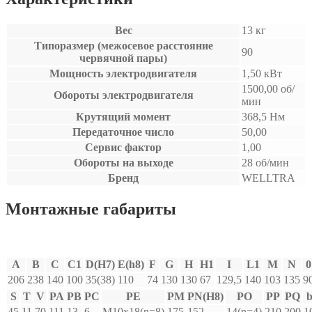
Вес
13 кг
Типоразмер (межосевое расстояние
90
червячной пары)
Мощность электродвигателя
1,50 кВт
1500,00 об/
Обороты электродвигателя
мин
Крутящий момент
368,5 Нм
Передаточное число
50,00
Сервис фактор
1,00
Обороты на выходе
28 об/мин
Бренд
WELLTRA
Монтажные габариты
A
B
C
C1
D(H7)
E(h8)
F
G
H
H1
I
L1
M
N
0
206
238
140
100
35(38)
110
74
130
130
67
129,5
140
103
135
9
S
T
V
PA
PB
PC
PE
PM
PN(H8)
PO
PP
PQ
45
11
70
111
13
6
M10x18(n=8)
175
152
14(n=4)
210
200
1