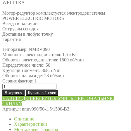
WELLTRA
Мотор-редуктор комплектуется электродвигателем
POWER ELECTRIC MOTORS
Всегда в наличии
Отгрузим сегодня
Доставим в любую точку
Гарантия
Типоразмер: NMRV090
Мощность электродвигателя: 1,5 кВт
Обороты электродвигателя: 1500 об/мин
Передаточное число: 50
Крутящий момент: 368,5 Nm
Обороты на выходе: 28 об/мин
Сервис фактор: 1
Количество
товара
В корзину
Купить в 1 клик
Мотор-
НАШЛИ ДЕШЕВЛЕ? ПОЛУЧИТЬ ПЕРСОНАЛЬНУЮ
редуктор
СКИДКУ
NMRV090/50-
Артикул:
nmrv090/50-1,5/1500-В3
1,5/1500-
В3
Описание
Характеристики
Монтажные габариты