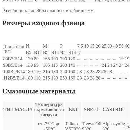
Размерность линейных данных в таблице: мм.
Размеры входного фланца
N
M
P
7.5
10
15
20
25
30
40
50
60
Двигатели
IEC
B5
B14
B5
B14
B5
B14
D
80B5/B14
130
80
165
100
200
120
–
–
–
–
–
–
–
19
19
90B5/B14
130
95
165
115
200
140
–
–
–
–
24
24
24
24
24
100B5/B14
180
110
215
130
250
160
28
28
28
28
28
28
–
–
–
112B5/B14
180
110
215
130
250
160
28
28
28
28
–
–
–
–
–
Смазочные материалы
Температура
ТИП МАСЛА
окружающего
ENI
SHELL
CASTROL
воздуха
от -25°С до
Telium
TivevalOil
AlphasynPg
S
+50°С
VSF320
S320
320