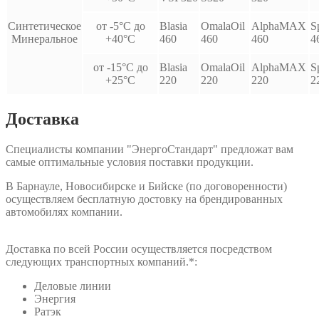
Синтетическое
от -5°С до
Blasia
OmalaOil
AlphaMAX
S
Минеральное
+40°С
460
460
460
4
от -15°С до
Blasia
OmalaOil
AlphaMAX
S
+25°С
220
220
220
2
Доставка
Специалисты компании "ЭнергоСтандарт" предложат вам
самые оптимальные условия поставки продукции.
В Барнауле, Новосибирске и Бийске (по договоренности)
осуществляем бесплатную достовку на брендированных
автомобилях компании.
Доставка по всей России осуществляется посредством
следующих транспортных компаний.*:
Деловые линии
Энергия
Ратэк