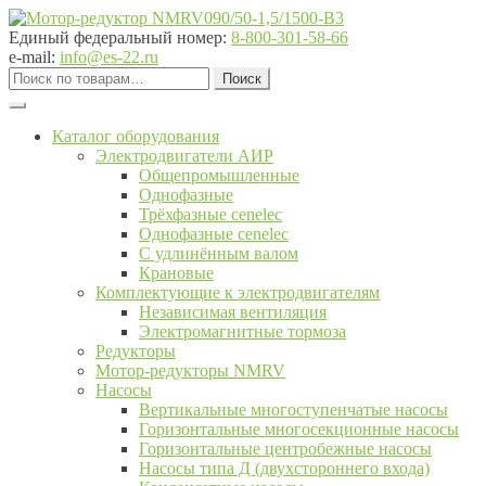
Перейти
Перейти
к
к
Единый федеральный номер:
8-800-301-58-66
навигации
содержимому
e-mail:
info@es-22.ru
Искать:
Поиск
Каталог оборудования
Электродвигатели АИР
Общепромышленные
Однофазные
Трёхфазные cenelec
Однофазные cenelec
С удлинённым валом
Крановые
Комплектующие к электродвигателям
Независимая вентиляция
Электромагнитные тормоза
Редукторы
Мотор-редукторы NMRV
Насосы
Вертикальные многоступенчатые насосы
Горизонтальные многосекционные насосы
Горизонтальные центробежные насосы
Насосы типа Д (двухстороннего входа)