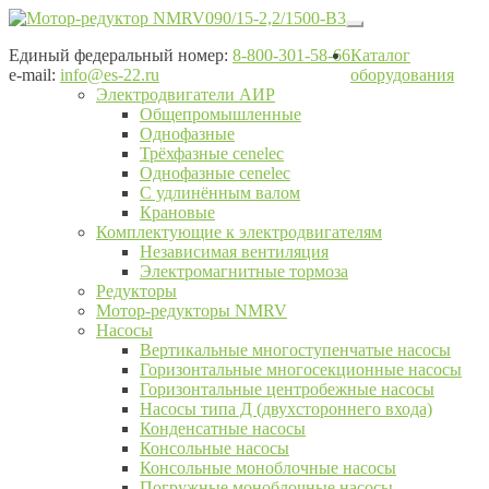
Перейти
Перейти
к
к
Единый федеральный номер:
8-800-301-58-66
Каталог
навигации
содержимому
e-mail:
info@es-22.ru
оборудования
Электродвигатели АИР
Общепромышленные
Однофазные
Трёхфазные cenelec
Однофазные cenelec
С удлинённым валом
Крановые
Комплектующие к электродвигателям
Независимая вентиляция
Электромагнитные тормоза
Редукторы
Мотор-редукторы NMRV
Насосы
Вертикальные многоступенчатые насосы
Горизонтальные многосекционные насосы
Горизонтальные центробежные насосы
Насосы типа Д (двухстороннего входа)
Конденсатные насосы
Консольные насосы
Консольные моноблочные насосы
Погружные моноблочные насосы