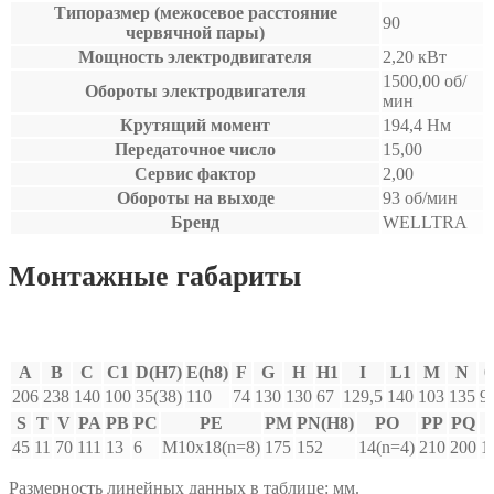
Типоразмер (межосевое расстояние
90
червячной пары)
Мощность электродвигателя
2,20 кВт
1500,00 об/
Обороты электродвигателя
мин
Крутящий момент
194,4 Нм
Передаточное число
15,00
Сервис фактор
2,00
Обороты на выходе
93 об/мин
Бренд
WELLTRA
Монтажные габариты
A
B
C
C1
D(H7)
E(h8)
F
G
H
H1
I
L1
M
N
0
206
238
140
100
35(38)
110
74
130
130
67
129,5
140
103
135
9
S
T
V
PA
PB
PC
PE
PM
PN(H8)
PO
PP
PQ
45
11
70
111
13
6
M10x18(n=8)
175
152
14(n=4)
210
200
1
Размерность линейных данных в таблице: мм.