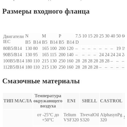
Размеры входного фланца
N
M
P
7.5
10
15
20
25
30
40
50
60
Двигатели
IEC
B5
B14
B5
B14
B5
B14
D
80B5/B14
130
80
165
100
200
120
–
–
–
–
–
–
–
19
19
90B5/B14
130
95
165
115
200
140
–
–
–
–
24
24
24
24
24
100B5/B14
180
110
215
130
250
160
28
28
28
28
28
28
–
–
–
112B5/B14
180
110
215
130
250
160
28
28
28
28
–
–
–
–
–
Смазочные материалы
Температура
ТИП МАСЛА
окружающего
ENI
SHELL
CASTROL
воздуха
от -25°С до
Telium
TivevalOil
AlphasynPg
S
+50°С
VSF320
S320
320