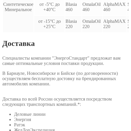
Синтетическое
от -5°С до
Blasia
OmalaOil
AlphaMAX
S
Минеральное
+40°С
460
460
460
4
от -15°С до
Blasia
OmalaOil
AlphaMAX
S
+25°С
220
220
220
2
Доставка
Специалисты компании "ЭнергоСтандарт" предложат вам
самые оптимальные условия поставки продукции.
В Барнауле, Новосибирске и Бийске (по договоренности)
осуществляем бесплатную достовку на брендированных
автомобилях компании.
Доставка по всей России осуществляется посредством
следующих транспортных компаний.*:
Деловые линии
Энергия
Ратэк
ЖелДорЭкспедиция